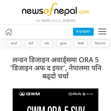
२४ श्रावण २०८३, आईतवार
e-paper
काभ्रे
डोटी
पर्वत
बुटवल
बैतडी
विराटनगर
लन्डन डिजाइन अवार्ड्समा ORA 5
‘डिजाइन अफ द इयर’, नेपालमा पनि
बढ्दो चर्चा