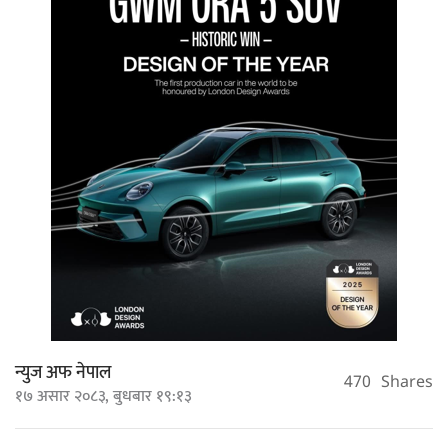
न्युज अफ नेपाल
470
Shares
१७ असार २०८३, बुधबार १९:१३