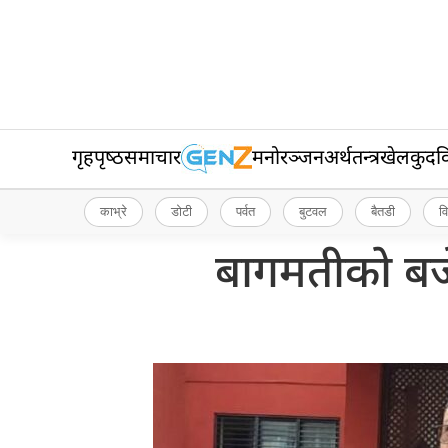
गृहपृष्‍ठ
समाचार
मनोरञ्जन
अर्थतन्त्र
खेलकुद
व
काभ्रे
डोटी
पर्वत
बुटवल
बैतडी
व
बागमतीको बज