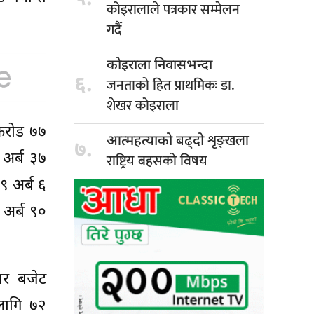
कोइरालाले पत्रकार सम्मेलन
गदैँ
कोइराला निवासभन्दा
६.
जनताको हित प्राथमिकः डा.
शेखर कोइराला
 करोड ७७
शृङ्खला
आत्महत्याको बढ्दो
७.
 अर्ब ३७
राष्ट्रिय बहसको विषय
९ अर्ब ६
 अर्ब ९०
ार बजेट
लागि ७२