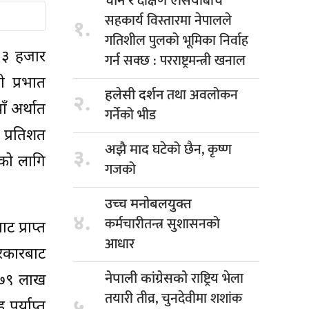
दक्षिण एसियाबीच
चीन र
सहकार्य विस्तारमा नेपालले
१.
गतिशील पुलको भूमिका निर्वाह
३३ हजार
गर्न सक्छ : परराष्ट्रमन्त्री खनाल
ी प्रभात
तथा अवलोकन
हलेसी दर्शन
२.
ँ अर्थात
गर्नेको भीड
 प्रतिशत
घटेको छैन, कृष्ण
अझै माद
३.
षको लागि
गजको
उच्च मनोबलयुक्त
४.
कर्मचारीतन्त्र सुशासनको
ट प्राप्त
आधार
सरकारबाट
राष्ट्रिय भेला
नेपाली कांग्रेसको
६ ७९ लाख
तयारी तीव्र, चुनदेवीमा शशांक
५.
पर्याप्त