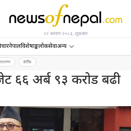
२२ श्रावण २०८३, शुक्रबार
िचार
नेपाल
विशेषाङ्क
लोकसेवा
अन्य
िराटनगर
हेटौँडा
ेट ६६ अर्ब ९३ करोड बढी