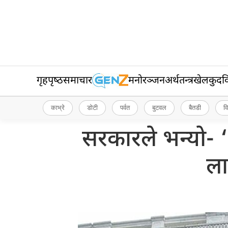
गृहपृष्‍ठ
समाचार
मनोरञ्जन
अर्थतन्त्र
खेलकुद
व
काभ्रे
डोटी
पर्वत
बुटवल
बैतडी
व
सरकारले भन्यो- 
ला