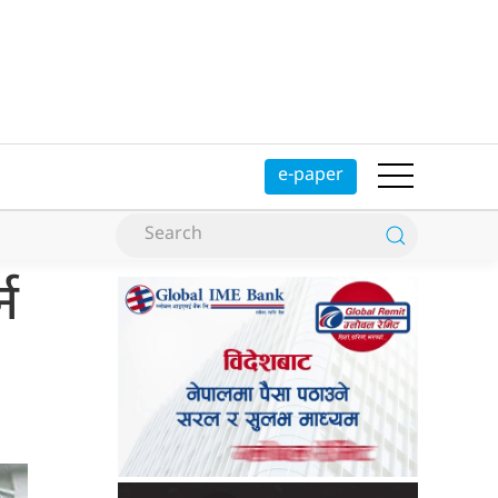
e-paper
न