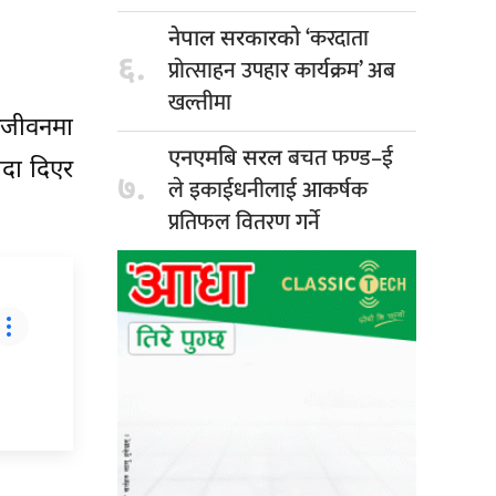
‘करदाता
नेपाल सरकारको
६.
प्रोत्साहन उपहार कार्यक्रम’ अब
खल्तीमा
नजीवनमा
बचत फण्ड–ई
एनएमबि सरल
िदा दिएर
७.
ले इकाईधनीलाई आकर्षक
प्रतिफल वितरण गर्ने