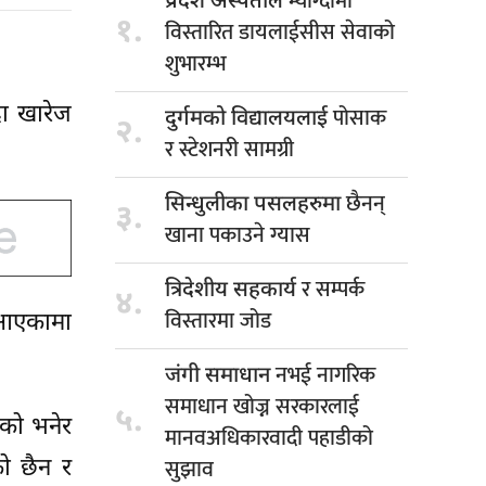
म्याग्दीमा
प्रदेश अस्पताल
१.
विस्तारित डायलाईसीस सेवाको
शुभारम्भ
ा खारेज
पोसाक
दुर्गमको विद्यालयलाई
२.
र स्टेशनरी सामग्री
छैनन्
सिन्धुलीका पसलहरुमा
३.
खाना पकाउने ग्यास
र सम्पर्क
त्रिदेशीय सहकार्य
४.
विस्तारमा जोड
 आएकामा
नभई नागरिक
जंगी समाधान
समाधान खोज्न सरकारलाई
५.
एको भनेर
मानवअधिकारवादी पहाडीको
सुझाव
ो छैन र