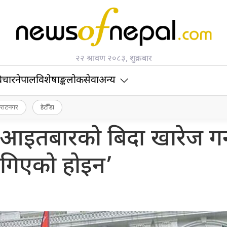
२२ श्रावण २०८३, शुक्रबार
िचार
नेपाल
विशेषाङ्क
लोकसेवा
अन्य
िराटनगर
हेटौँडा
‘आइतबारको बिदा खारेज गर्
गिएको होइन’