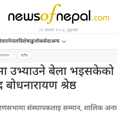
२२ श्रावण २०८३, शुक्रबार
िचार
नेपाल
विशेषाङ्क
लोकसेवा
अन्य
िराटनगर
हेटौँडा
 उभ्याउने बेला भइसकेको 
 बोधनारायण श्रेष्ठ
धारणसभामा संस्थापकलाइ सम्मान, शालिक अन