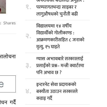
अनुहार :
अपराधको बदलिँदो
१.
परम्परागतभन्दा साइबर र
लागुऔषधको चुनौती बढी
k
Shares
वर्षीय
विद्यालयमा १४
विद्यार्थीको गोलीकाण्ड :
२.
आक्रमणकारीसहित ८ जनाको
मृत्यु, १५ घाइते
ई आलोचना
सरकारलाई
ग्यास अभावबारे
३.
प्रसाईंको प्रश्न– मन्त्री क्वार्टरमा
पनि अभाव छ ?
प्रदायकको
इन्टरनेट सेवा
४.
बक्यौता उठाउन सरकारले
कडाइ गर्दै
न गर्दै