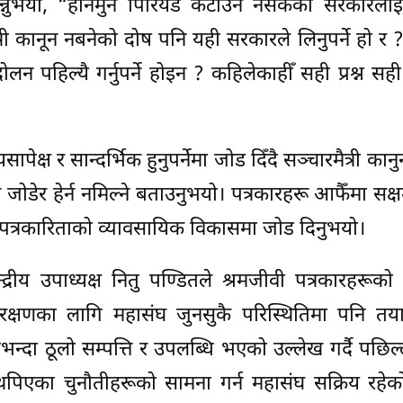
ष्ठले भन्नुभयो, “हनिमुन पिरियड कटाउन नसकेको सरकारलाई
्री कानून नबनेको दोष पनि यही सरकारले लिनुपर्ने हो र 
लन पहिल्यै गर्नुपर्ने होइन ? कहिलेकाहीँ सही प्रश्न स
सापेक्ष र सान्दर्भिक हुनुपर्नेमा जोड दिँदै सञ्चारमैत्री कानु
जोडेर हेर्न नमिल्ने बताउनुभयो। पत्रकारहरू आफैँमा सक
ाउँदै पत्रकारिताको व्यावसायिक विकासमा जोड दिनुभयो।
्द्रीय उपाध्यक्ष नितु पण्डितले श्रमजीवी पत्रकारहरूक
ो संरक्षणका लागि महासंघ जुनसुकै परिस्थितिमा पनि तय
भन्दा ठूलो सम्पत्ति र उपलब्धि भएको उल्लेख गर्दै पछि
ा थपिएका चुनौतीहरूको सामना गर्न महासंघ सक्रिय रहे