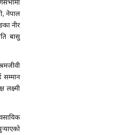
ारणसभामा
ी, नेपाल
दिङका नीर
पति बासु
्रमजीवी
ई सम्मान
 लक्ष्मी
यावसायिक
र्‍याएको