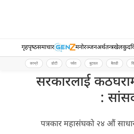
गृहपृष्‍ठ
समाचार
मनोरञ्जन
अर्थतन्त्र
खेलकुद
व
काभ्रे
डोटी
पर्वत
बुटवल
बैतडी
व
सरकारलाई कठघरामा
: सांसद
पत्रकार महासंघकाे २४ औं सा