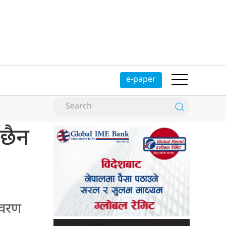
e-paper
छैन
ावरण