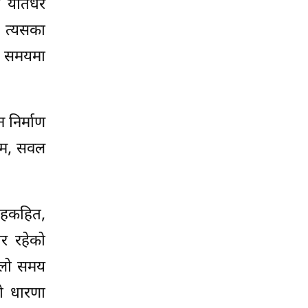
 यतिधेरै
? त्यसका
ही समयमा
न निर्माण
्षम, सवल
ो हकहित,
ार रहेको
ल्लो समय
को धारणा