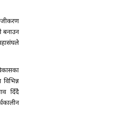
ाबेजीकरण
री बनाउन
महासंघले
 विकासका
 विभिन्न
ाव दिँदै
र्घकालीन