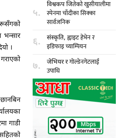
खुसीयालीमा
विश्वकप जितेको
५.
स्पेनमा चाँदीका सिक्का
सार्वजनिक
हरूसँगको
ा भन्सार
हेभेन र
संस्कृति, ह्वाइट
६.
इडिफाइ च्याम्पियन
ियो ।
) गराएको
गोल्डेनगेटलाई
जेभियर र
७.
उपाधि
 छानबिन
र्यालयका
रमा गाडी
तसहितको