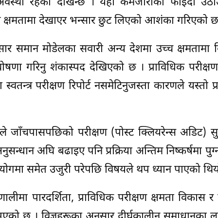
ने अवस्था रहेको देखिन्छ । यही कमजोरीको फाइदा उठाउ
ून क्षमतामा देखाएर भन्सार छुट लिएको आशंका गरिएको छ
र समान मोडेलका सवारी अन्य देशमा उच्च क्षमतामा बिक
षणा गरिनु शंकास्पद देखिएको छ । प्राविधिक परीक्ष
वतन्त्र परीक्षण रिपोर्ट नसमेटिनुजस्ता कारणले यस्तो प्रव
जाँचपासपछिको परीक्षण (पोस्ट क्लियरेन्स अडिट) सुर
अनुसन्धान अघि बढाइए पनि प्रक्रिया अन्तिम निष्कर्षमा पु
योगमा समेत उजुरी परेपछि विषयले थप ध्यान पाएको थिय
रणालीमा पारदर्शिता, प्राविधिक परीक्षण क्षमता विकास 
एको छ । विज्ञहरूका अनुसार दीर्घकालीन समाधानका लाग