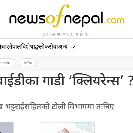
२४ श्रावण २०८३, आईतवार
िचार
नेपाल
विशेषाङ्क
लोकसेवा
अन्य
िराटनगर
हेटौँडा
ीवाईडीका गाडी ‘क्लियरेन्स’ 
मुख भट्टराईसहितको टोली विभागमा तानिए