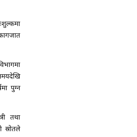
शुल्कमा
 कागजात
 विभागमा
 समयदेखि
मा पुग्न
्री तथा
 स्रोतले