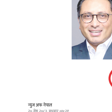
न्युज अफ नेपाल
२० जेष्ठ २०८३, बुधबार ०७:२१