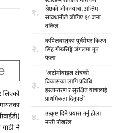
नारायण
स्टेरिङमै रोकियो
श्रेष्ठको जीवनयात्रा, अन्तिम
१.
सावधानीले जोगिए १८ जना
वकिल
किरण
कपिलवस्तुका पूर्वमेयर
२.
सिंह गोरुसिङ्गे जंगलमा मृत
फेला
‘अटोमोबाइल क्षेत्रको
विकासका लागि प्रविधि
३.
हस्तान्तरण र सुरक्षित यात्रालाई
ुट लिएको
प्राथमिकता दिनुपर्छ’
 लगायतका
प्रयास गर्नु होला–
उत्कृष्ट दिने
४.
बीवाईडी)
मन्त्री पोखरेल
 गाडी नै