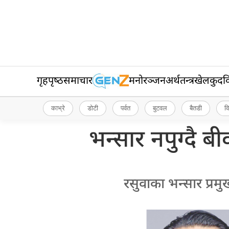
गृहपृष्‍ठ
समाचार
मनोरञ्जन
अर्थतन्त्र
खेलकुद
व
काभ्रे
डोटी
पर्वत
बुटवल
बैतडी
व
भन्सार नपुग्दै ब
रसुवाका भन्सार प्र