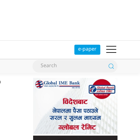
e-paper
?