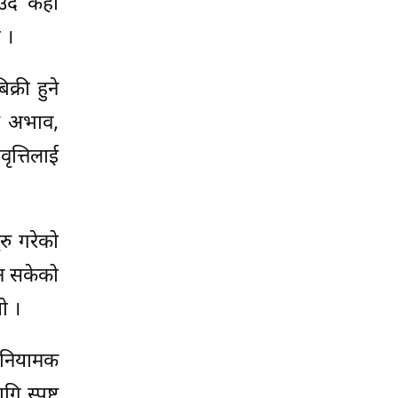
ँदै केही
 ।
्री हुने
ण अभाव,
ृत्तिलाई
ु गरेको
ग्न सकेको
ो ।
र नियामक
ि स्पष्ट