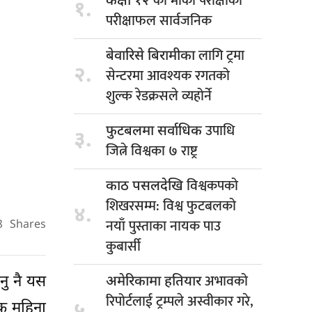
को मौका परीक्षाको
कक्षा १२
१.
परीक्षाफल सार्वजनिक
लागि ट्रमा
बेवारिसे बिरामीका
२.
सेन्टरमा आवश्यक रगतको
शुल्क रेडक्रसले व्यहोर्ने
उपाधि
फुटबलमा सर्वाधिक
३.
जित्ने विश्वका ७ राष्ट्र
विश्वकपको
काठ पसलदेखि
शिखरसम्म: विश्व फुटबलको
४.
नयाँ पुस्ताका नायक पाउ
8
Shares
कुबार्सी
अभावको
नु नै यस
अमेरिकामा हतियार
रिपोर्टलाई ट्रम्पले अस्वीकार गरे,
५.
एक महिना