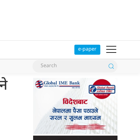
e-paper
ने