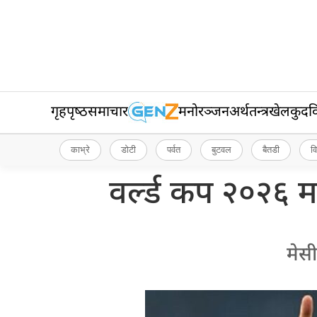
गृहपृष्‍ठ
समाचार
मनोरञ्जन
अर्थतन्त्र
खेलकुद
व
काभ्रे
डोटी
पर्वत
बुटवल
बैतडी
व
वर्ल्ड कप २०२६ म
मेसी