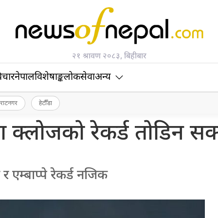
२१ श्रावण २०८३, बिहीबार
िचार
नेपाल
विशेषाङ्क
लोकसेवा
अन्य
िराटनगर
हेटौँडा
ा क्लोजको रेकर्ड तोडिन सक्
 र एम्बाप्पे रेकर्ड नजिक