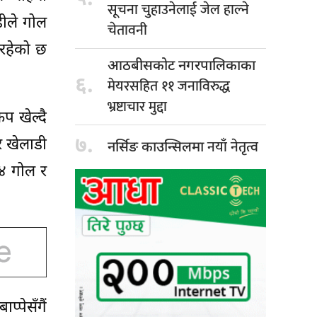
सूचना चुहाउनेलाई जेल हाल्ने
ीले गोल
चेतावनी
 रहेको छ
आठबीसकोट नगरपालिकाका
६.
मेयरसहित ११ जनाविरुद्ध
भ्रष्टाचार मुद्दा
प खेल्दै
७.
नयाँ नेतृत्व
र खेलाडी
नर्सिङ काउन्सिलमा
 ४ गोल र
्पेसँगैं