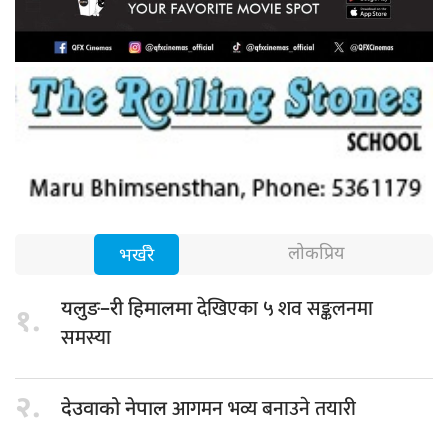
लोकप्रिय
भर्खरै
देखिएका ५ शव सङ्कलनमा
यलुङ–री हिमालमा
१.
समस्या
२.
आगमन भव्य बनाउने तयारी
देउवाको नेपाल