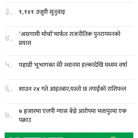
३.
सुनुवाइ
१,१४१ उजुरी
राजनीतिक पुनरागमनको
‘अग्रगामी मोर्चा’मार्फत
४.
प्रयास
५.
धेरै स्थानमा हल्कादेखि मध्यम वर्षा
पहाडी भूभागका
६.
गते आइतबार,यस्तो छ तपाईंको राशिफल
साउन २४
एलपी ग्यास बेच्ने आरोपमा भक्तपुरमा एक
७ हजारमा
७.
पक्राउ