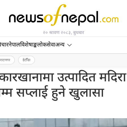
२० श्रावण २०८३, बुधबार
िचार
नेपाल
विशेषाङ्क
लोकसेवा
अन्य
िराटनगर
हेटौँडा
ड कारखानामा उत्पादित मदिरा
्म सप्लाई हुने खुलासा