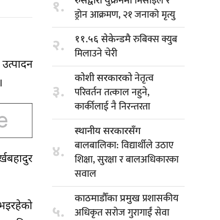
मिसाइल र
रुसद्वारा युक्रेनमा
१.
ड्रोन आक्रमण, २१ जनाको मृत्यु
रुबिक्स क्युब
११.५६ सेकेन्डमै
२.
मिलाउने चेरी
 उत्पादन
नेतृत्व
कोशी सरकारको
।
३.
परिवर्तन तत्काल नहुने,
कार्कीलाई नै निरन्तरता
स्थानीय सरकारसँग
बालबालिका: विद्यार्थीले उठाए
४.
शिक्षा, सुरक्षा र बालअधिकारका
्खबहादुर
सवाल
प्रशासकीय
काठमाडौँका प्रमुख
 भइरहेको
५.
अधिकृत सरोज गुरागाईं सेवा