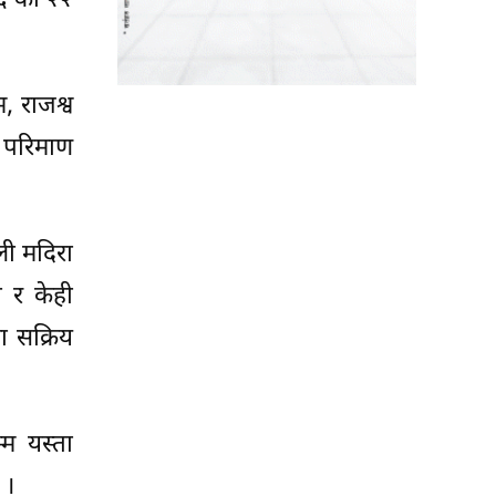
–६ का २२
, राजश्व
ो परिमाण
ली मदिरा
ो र केही
ा सक्रिय
्म यस्ता
 ।