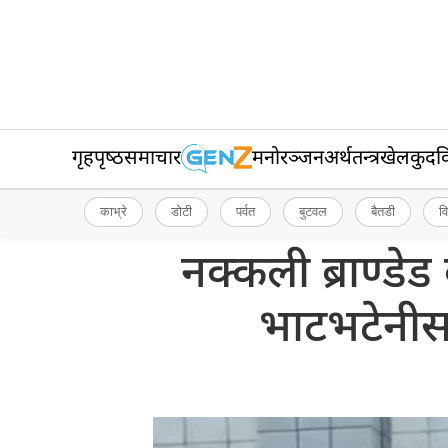
गृहपृष्‍ठ
समाचार
मनोरञ्जन
अर्थतन्त्र
खेलकुद
व
काभ्रे
डोटी
पर्वत
बुटवल
बैतडी
व
नक्कली ब्राण्डे
भाटभटेनीसम