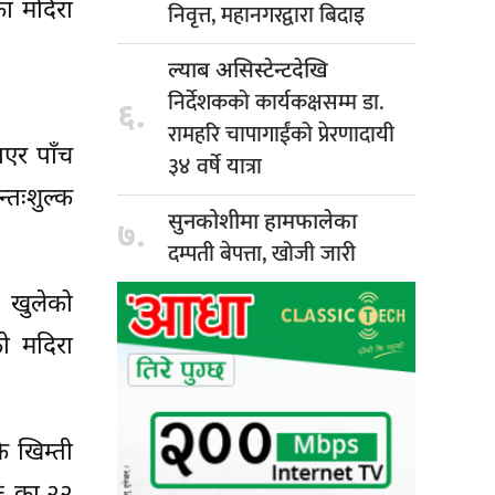
का मदिरा
निवृत्त, महानगरद्वारा बिदाइ
ल्याब असिस्टेन्टदेखि
निर्देशकको कार्यकक्षसम्म डा.
६.
रामहरि चापागाईंको प्रेरणादायी
ाएर पाँच
३४ वर्षे यात्रा
तःशुल्क
सुनकोशीमा हामफालेका
७.
दम्पती बेपत्ता, खोजी जारी
य खुलेको
ो मदिरा
ै खिम्ती