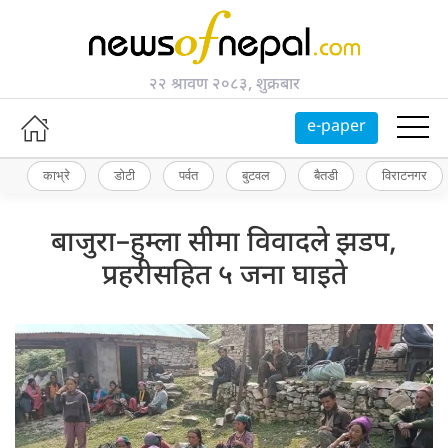
२२ श्रावण २०८३, शुक्रबार
e-paper
काभ्रे
डोटी
पर्वत
बुटवल
बैतडी
विराटनगर
बाजुरा–हुम्ला सीमा विवादले झडप,
प्रहरीसहित ५ जना घाइते