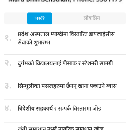
लोकप्रिय
भर्खरै
म्याग्दीमा विस्तारित डायलाईसीस
प्रदेश अस्पताल
१.
सेवाको शुभारम्भ
२.
पोसाक र स्टेशनरी सामग्री
दुर्गमको विद्यालयलाई
३.
छैनन् खाना पकाउने ग्यास
सिन्धुलीका पसलहरुमा
४.
र सम्पर्क विस्तारमा जोड
त्रिदेशीय सहकार्य
नभई नागरिक समाधान खोज्न
जंगी समाधान