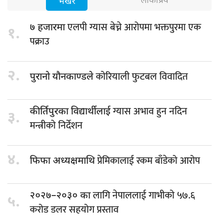
लोकप्रिय
भर्खरै
एलपी ग्यास बेच्ने आरोपमा भक्तपुरमा एक
७ हजारमा
१.
पक्राउ
२.
कोरियाली फुटबल विवादित
पुरानो यौनकाण्डले
ग्यास अभाव हुन नदिन
कीर्तिपुरका विद्यार्थीलाई
३.
मन्त्रीको निर्देशन
४.
प्रेमिकालाई रकम बाँडेको आरोप
फिफा अध्यक्षमाथि
लागि नेपाललाई गाभीको ५७.६
२०२७–२०३० का
५.
करोड डलर सहयोग प्रस्ताव