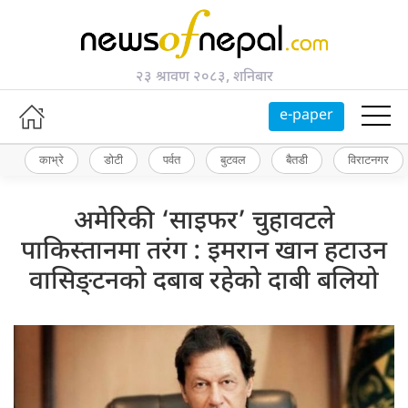
२३ श्रावण २०८३, शनिबार
e-paper
काभ्रे
डोटी
पर्वत
बुटवल
बैतडी
विराटनगर
अमेरिकी ‘साइफर’ चुहावटले
पाकिस्तानमा तरंग : इमरान खान हटाउन
वासिङ्टनको दबाब रहेको दाबी बलियो