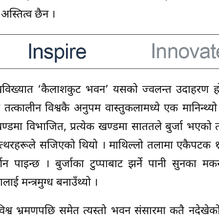
अस्तित्व छैन ।
िश्वविख्यात ‘कैलाशकुट भवन’ यसको ज्वलन्त उदाहरण हो
त्कालीन विश्वकै अनुपम वास्तुकलामध्ये एक मानिन्थ्य
खण्डमा विभाजित, प्रत्येक खण्डमा साततले बुर्जा भएको 
ूल्य पत्थरहरूले सजिएको थियो । माथिल्लो तलामा एकैपटक
 पाइन्छ । बुर्जाका टुप्पाबाट झर्ने पानी सुनका मक
लाई मन्त्रमुग्ध बनाउँथ्यो ।
मा विश्व भ्रमणपछि समेत त्यस्तो भवन संसारमा कतै नदेखेक