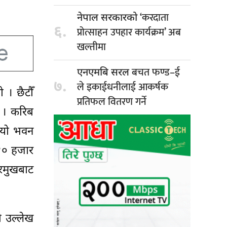
‘करदाता
नेपाल सरकारको
६.
प्रोत्साहन उपहार कार्यक्रम’ अब
खल्तीमा
बचत फण्ड–ई
एनएमबि सरल
७.
ले इकाईधनीलाई आकर्षक
 । छैटौँ
प्रतिफल वितरण गर्ने
ो । करिब
त्यो भवन
 १० हजार
रमुखबाट
ो उल्लेख