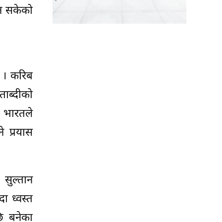
्न सकेको
न । करिब
ाब्दीको
 भारतले
े प्रयास
सुल्तान
ा ध्वस्त
छि बनेका