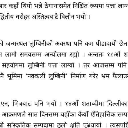
र कहाँ थियो भन्ने ठेगानासमेत निश्चित रूपमा पत्ता लाग
द्वितीय धरोहर अस्तित्वबाटै विलीन भयो ।
धको जन्मस्थल लुम्बिनीको अवस्था पनि कम पीडादायी छै
थल लामो समयसम्म अन्योलमा रह्यो । अन्ततः १८औं शत
को सहयोगमा लुम्बिनी पत्ता लाग्यो । तर आजसम्म पनि
ै भूमिमा ‘नक्कली लुम्बिनी’ निर्माण गरेर भ्रम फैलाउन
एन, भित्रबाट पनि भयो । १४औँ शताब्दीमा दिल्लीका 
ो आक्रमणले सात दिनसम्म यहाँका कैयौँ ऐतिहासिक सम्पद
ो सांस्कृतिक सम्पदामा ठूलो क्षति पु¥यायो । त्यसप