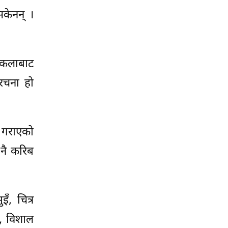
सकेनन् ।
ुकलाबाट
ंरचना हो
ण गराएको
 नै करिब
, चित्र
च, विशाल