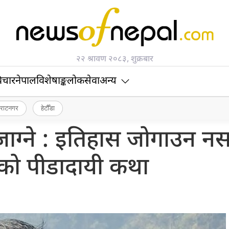
२२ श्रावण २०८३, शुक्रबार
िचार
नेपाल
विशेषाङ्क
लोकसेवा
अन्य
िराटनगर
हेटौँडा
ाग्ने : इतिहास जोगाउन नस
ो पीडादायी कथा