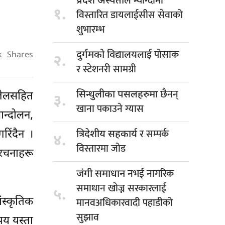
म्याग्दीमा
प्रदेश अस्पताल
१.
विस्तारित डायलाईसीस सेवाको
शुभारम्भ
पोसाक
दुर्गमको विद्यालयलाई
k
Shares
२.
र स्टेशनरी सामग्री
छैनन्
सिन्धुलीका पसलहरुमा
 जेलसहित
३.
खाना पकाउने ग्यास
आन्दोलन,
र सम्पर्क
रिंदैन ।
त्रिदेशीय सहकार्य
४.
विस्तारमा जोड
ंरचनाहरू
नभई नागरिक
जंगी समाधान
समाधान खोज्न सरकारलाई
५.
मानवअधिकारवादी पहाडीको
ंस्कृतिक
सुझाव
पय यस्ता