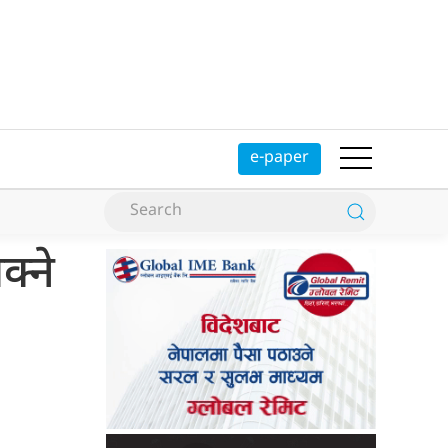
e-paper
क्ने