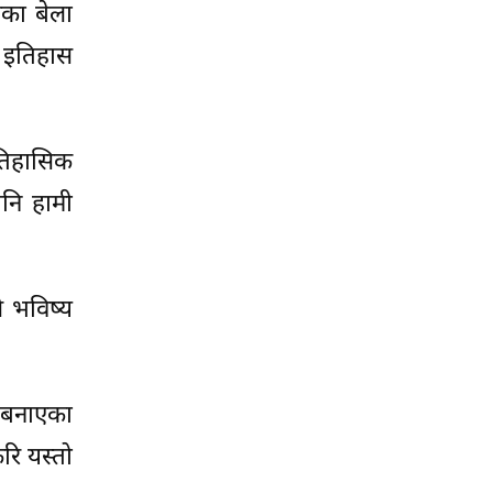
नका बेला
 इतिहास
ऐतिहासिक
पनि हामी
े भविष्य
े बनाएका
ेरि यस्तो