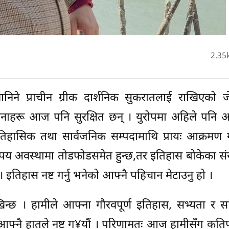
2.35
ा मानिने प्राचीन ग्रीक दार्शनिक सुकरातलाई राखिएको
रचनाहरू आज पनि सुरक्षित छन् । युरोपमा अहिले पनि 
तिहासिक तथा सार्वजनिक सम्पदामाथि प्रायः आक्रमण ग
तिपय अवस्थामा तोडफोडसमेत हुन्छ,तर इतिहास बोकेका स
इतिहास नष्ट गर्नु भनेको आफ्नै पहिचान मेटाउनु हो ।
िन्छ । हामीले आफ्ना गौरवपूर्ण इतिहास, सभ्यता र सा
 आफ्नै हातले नष्ट ग¥यौं । परिणामतः आज हामीसँग कति