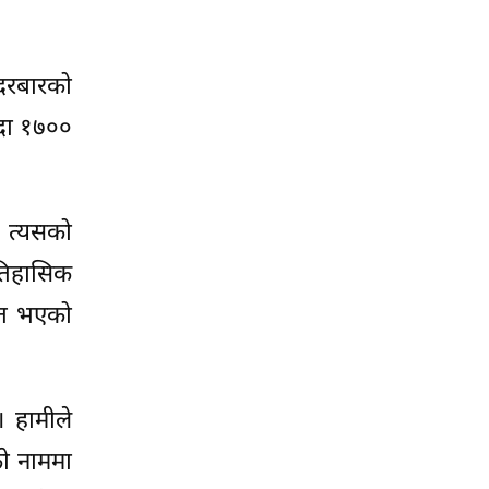
हदरबारको
ँदा १७००
 त्यसको
ऐतिहासिक
्त भएको
 हामीले
को नाममा