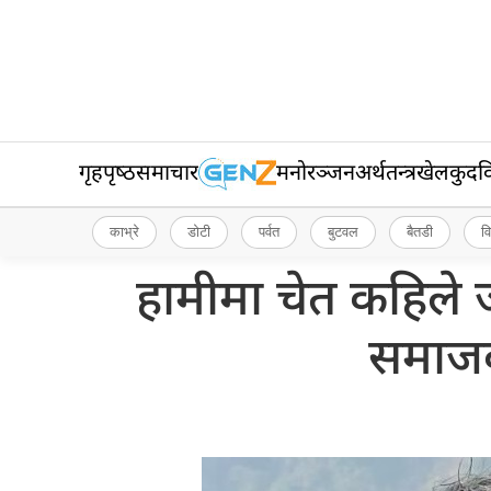
गृहपृष्‍ठ
समाचार
मनोरञ्जन
अर्थतन्त्र
खेलकुद
व
काभ्रे
डोटी
पर्वत
बुटवल
बैतडी
व
हामीमा चेत कहिले ज
समाजक