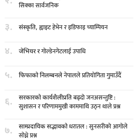
२.
सिक्का सार्वजनिक
३.
हेभेन र इडिफाइ च्याम्पियन
संस्कृति, ह्वाइट
४.
गोल्डेनगेटलाई उपाधि
जेभियर र
५.
नेपालले प्रतियोगिता गुमाउँदैं
फिफाको निलम्बनले
बढ्दो जनअसन्तुष्टि :
सरकारको कार्यशैलीप्रति
६.
सुशासन र परिणाममुखी काममाथि उठ्न थाले प्रश्न
धरातल : सुनसरीको आगोले
साम्प्रदायिक सद्भावको
७.
सोध्ने प्रश्न