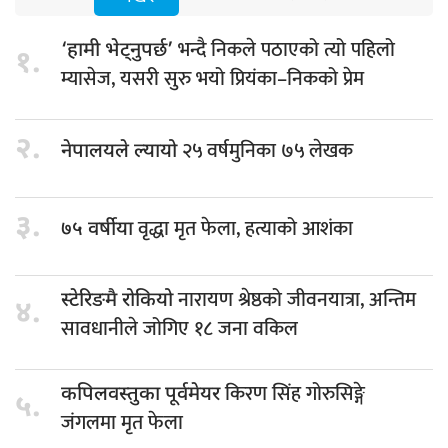
भन्दै निकले पठाएको त्यो पहिलो
‘हामी भेट्नुपर्छ’
१.
म्यासेज, यसरी सुरु भयो प्रियंका–निकको प्रेम
२.
२५ वर्षमुनिका ७५ लेखक
नेपालयले ल्यायो
३.
वृद्धा मृत फेला, हत्याको आशंका
७५ वर्षीया
नारायण श्रेष्ठको जीवनयात्रा, अन्तिम
स्टेरिङमै रोकियो
४.
सावधानीले जोगिए १८ जना वकिल
किरण सिंह गोरुसिङ्गे
कपिलवस्तुका पूर्वमेयर
५.
जंगलमा मृत फेला