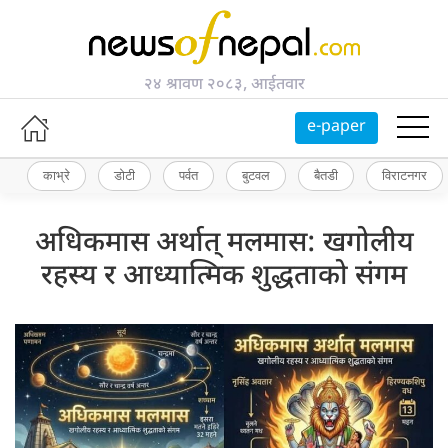
२४ श्रावण २०८३, आईतवार
e-paper
काभ्रे
डोटी
पर्वत
बुटवल
बैतडी
विराटनगर
अधिकमास अर्थात् मलमास: खगोलीय
रहस्य र आध्यात्मिक शुद्धताको संगम