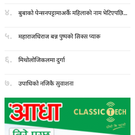
४.
महिलाको नाम भेटिएपछि…
बुबाको पेन्सनपट्टामाअर्कै
५.
पुष्पको सिक्स प्याक
महाराजधिराज बन्न
६.
मिथोलोजिकलमा दुर्गा
७.
सुवाशना
उपाधिको नजिकै