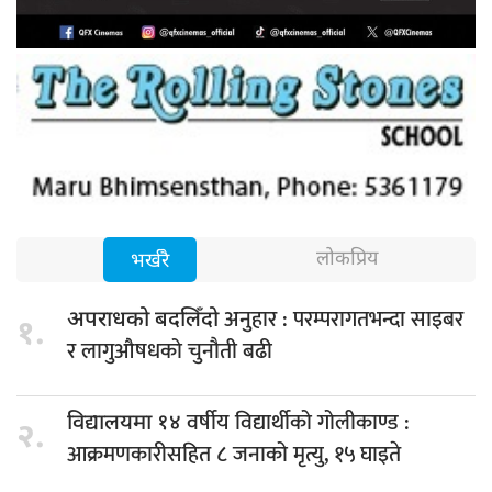
लोकप्रिय
भर्खरै
अनुहार : परम्परागतभन्दा साइबर
अपराधको बदलिँदो
१.
र लागुऔषधको चुनौती बढी
वर्षीय विद्यार्थीको गोलीकाण्ड :
विद्यालयमा १४
२.
आक्रमणकारीसहित ८ जनाको मृत्यु, १५ घाइते