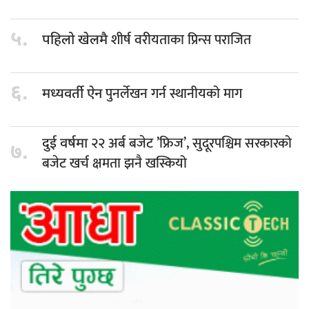
५.
शीर्ष वरीयताका प्रिन्स पराजित
पहिलो खेलमै
६.
पुनर्लेखन गर्न स्थानीयको माग
मध्यवर्ती ऐन
२२ अर्ब बजेट ’फ्रिज’, सुदूरपश्चिम सरकारको
दुई वर्षमा
७.
बजेट खर्च क्षमता झनै खस्कियो