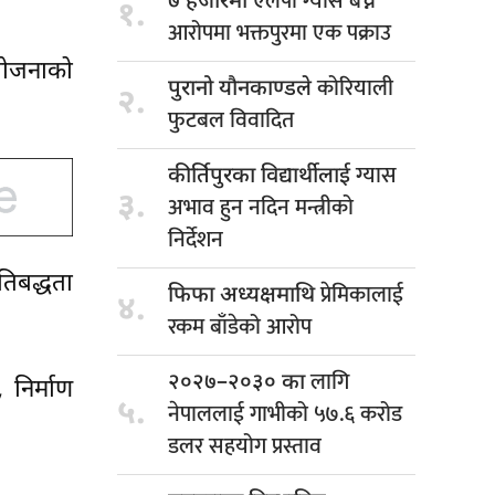
एलपी ग्यास बेच्ने
७ हजारमा
१.
आरोपमा भक्तपुरमा एक पक्राउ
योजनाको
कोरियाली
पुरानो यौनकाण्डले
२.
फुटबल विवादित
ग्यास
कीर्तिपुरका विद्यार्थीलाई
३.
अभाव हुन नदिन मन्त्रीको
निर्देशन
िबद्धता
प्रेमिकालाई
फिफा अध्यक्षमाथि
४.
रकम बाँडेको आरोप
लागि
२०२७–२०३० का
निर्माण
५.
नेपाललाई गाभीको ५७.६ करोड
डलर सहयोग प्रस्ताव