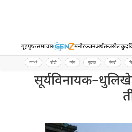
गृहपृष्‍ठ
समाचार
मनोरञ्जन
अर्थतन्त्र
खेलकुद
व
काभ्रे
डोटी
पर्वत
बुटवल
बैतडी
व
सूर्यविनायक–धुलिख
ती