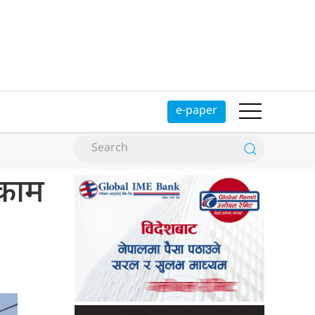
e-paper
 काम