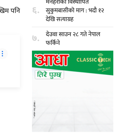
मनहराका विस्थापित
६.
सुकुमबासीको माग : भदौ १२
ोखिम पनि
देखि सत्याग्रह
२८ गते नेपाल
देउवा साउन
७.
फर्किने