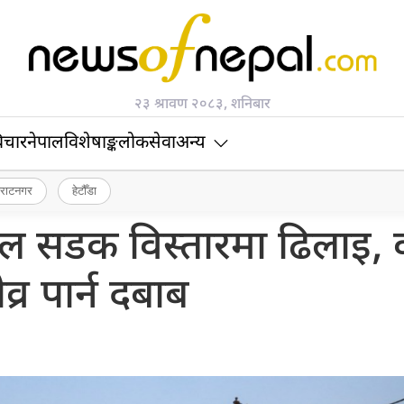
२३ श्रावण २०८३, शनिबार
िचार
नेपाल
विशेषाङ्क
लोकसेवा
अन्य
िराटनगर
हेटौँडा
ेल सडक विस्तारमा ढिलाइ,
व्र पार्न दबाब