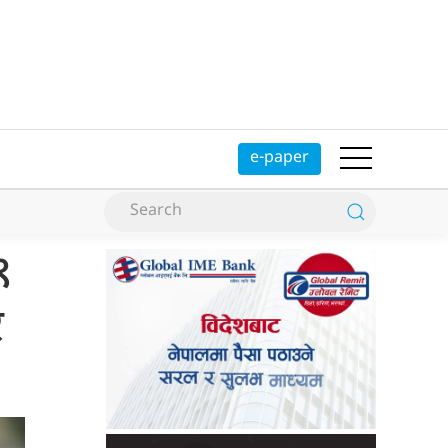
e-paper
९
र