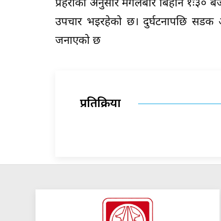
प्रहरीका अनुसार मंगलबार बिहान १ः३० ब
उपचार भइरहेको छ। दुर्घटनापछि सडक अवरु
जनाएको छ
प्रतिक्रिया