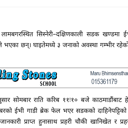
२ लामबगरस्थित सिस्नेरी–दक्षिणकाली सडक खण्डमा ई
ते भएका छन्। घाइतेमध्ये ३ जनाको अवस्था गम्भीर रहेको 
नुसार सोमबार राति करिब ११ः१० बजे काठमाडौंबाट हेट
बरको ईभी गाडी ब्रेक फेल भएर सडकको दाहिनेपट्टिको 
ो जानकारी प्राप्त हुनासाथ प्रहरी चौकी खानिखेत र प्र