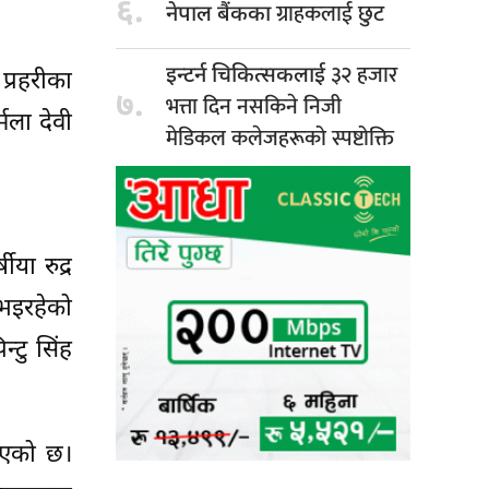
६.
ग्राहकलाई छुट
नेपाल बैंकका
३२ हजार
इन्टर्न चिकित्सकलाई
्रहरीका
७.
भत्ता दिन नसकिने निजी
मला देवी
मेडिकल कलेजहरूको स्पष्टोक्ति
या रुद्र
भइरहेको
्टु सिंह
ाएको छ।