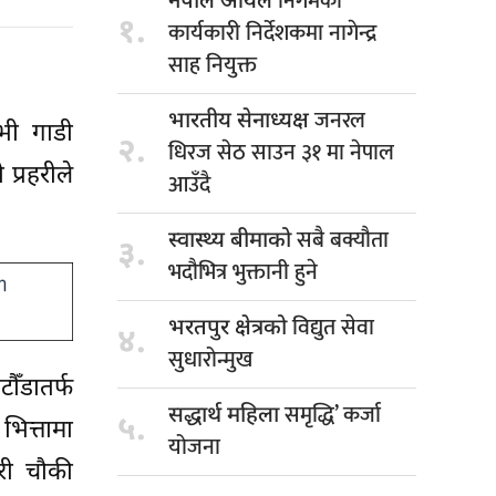
निगमको
नेपाल आयल
१.
कार्यकारी निर्देशकमा नागेन्द्र
साह नियुक्त
जनरल
भारतीय सेनाध्यक्ष
भी गाडी
२.
धिरज सेठ साउन ३१ मा नेपाल
प्रहरीले
आउँदै
सबै बक्यौता
स्वास्थ्य बीमाको
३.
भदौभित्र भुक्तानी हुने
विद्युत सेवा
भरतपुर क्षेत्रको
४.
सुधारोन्मुख
ौँडातर्फ
समृद्धि’ कर्जा
सद्धार्थ महिला
५.
भित्तामा
योजना
हरी चौकी