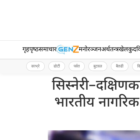
गृहपृष्‍ठ
समाचार
मनोरञ्जन
अर्थतन्त्र
खेलकुद
व
काभ्रे
डोटी
पर्वत
बुटवल
बैतडी
व
सिस्नेरी–दक्षिण
भारतीय नागरिक 