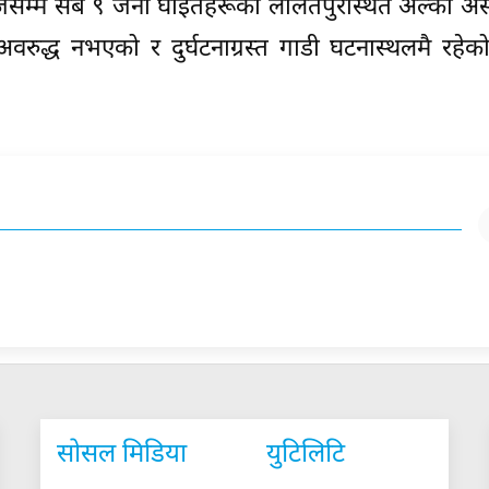
जेसम्म सबै ९ जना घाइतेहरूको ललितपुरस्थित अल्का अ
द्ध नभएको र दुर्घटनाग्रस्त गाडी घटनास्थलमै रहेको 
सोसल मिडिया
युटिलिटि