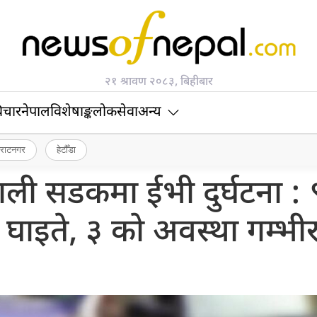
२१ श्रावण २०८३, बिहीबार
िचार
नेपाल
विशेषाङ्क
लोकसेवा
अन्य
िराटनगर
हेटौँडा
काली सडकमा ईभी दुर्घटना : 
घाइते, ३ को अवस्था गम्भी