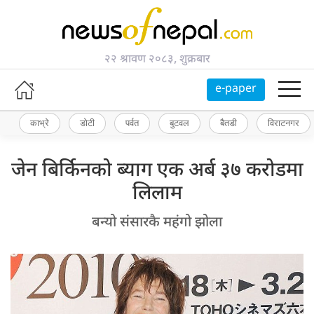
२२ श्रावण २०८३, शुक्रबार
e-paper
काभ्रे
डोटी
पर्वत
बुटवल
बैतडी
विराटनगर
जेन बिर्किनको ब्याग एक अर्ब ३७ करोडमा
लिलाम
बन्यो संसारकै महंगो झोला