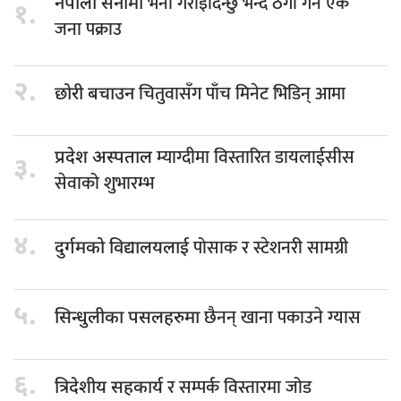
भर्ना गराइदिन्छु भन्दै ठगी गर्ने एक
नेपाली सेनामा
१.
जना पक्राउ
२.
चितुवासँग पाँच मिनेट भिडिन् आमा
छोरी बचाउन
म्याग्दीमा विस्तारित डायलाईसीस
प्रदेश अस्पताल
३.
सेवाको शुभारम्भ
४.
पोसाक र स्टेशनरी सामग्री
दुर्गमको विद्यालयलाई
५.
छैनन् खाना पकाउने ग्यास
सिन्धुलीका पसलहरुमा
६.
र सम्पर्क विस्तारमा जोड
त्रिदेशीय सहकार्य