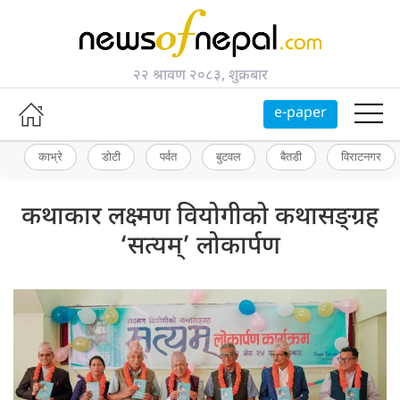
२२ श्रावण २०८३, शुक्रबार
e-paper
काभ्रे
डोटी
पर्वत
बुटवल
बैतडी
विराटनगर
कथाकार लक्ष्मण वियोगीको कथासङ्ग्रह
‘सत्यम्’ लोकार्पण