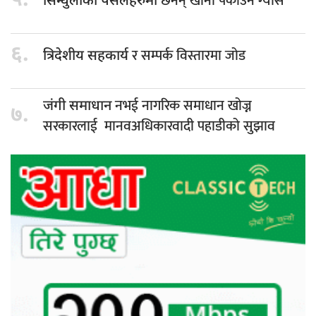
५.
छैनन् खाना पकाउने ग्यास
सिन्धुलीका पसलहरुमा
६.
र सम्पर्क विस्तारमा जोड
त्रिदेशीय सहकार्य
नभई नागरिक समाधान खोज्न
जंगी समाधान
७.
सरकारलाई मानवअधिकारवादी पहाडीको सुझाव