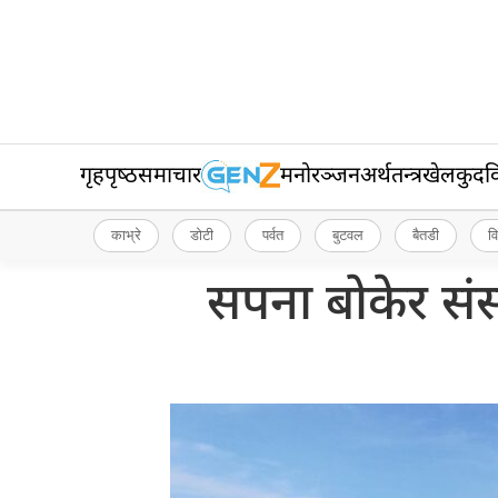
गृहपृष्‍ठ
समाचार
मनोरञ्जन
अर्थतन्त्र
खेलकुद
व
काभ्रे
डोटी
पर्वत
बुटवल
बैतडी
व
सपना बोकेर संसार