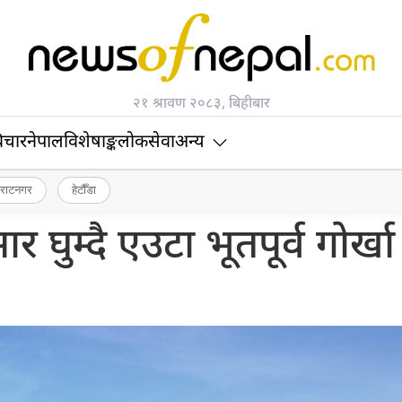
२१ श्रावण २०८३, बिहीबार
िचार
नेपाल
विशेषाङ्क
लोकसेवा
अन्य
िराटनगर
हेटौँडा
 घुम्दै एउटा भूतपूर्व गोर्खा