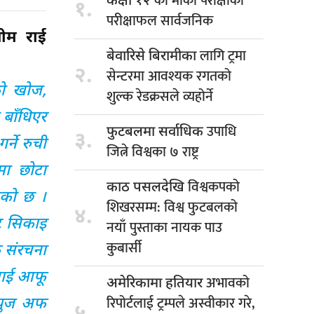
को मौका परीक्षाको
कक्षा १२
१.
परीक्षाफल सार्वजनिक
ीम राई
लागि ट्रमा
बेवारिसे बिरामीका
२.
सेन्टरमा आवश्यक रगतको
को खोज,
शुल्क रेडक्रसले व्यहोर्ने
 बाँधिएर
उपाधि
फुटबलमा सर्वाधिक
३.
र्ने रुची
जित्ने विश्वका ७ राष्ट्र
लमा छोटा
विश्वकपको
काठ पसलदेखि
गएको छ ।
शिखरसम्म: विश्व फुटबलको
४.
ाट सिकाइ
नयाँ पुस्ताका नायक पाउ
कुबार्सी
िक संरचना
कलाई आफू
अभावको
अमेरिकामा हतियार
रिपोर्टलाई ट्रम्पले अस्वीकार गरे,
्युज अफ
५.