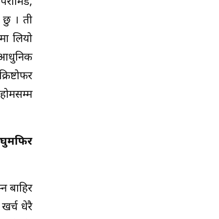
 पिरामिड,
 छु । ती
ामा लियो
ा आधुनिक
रिष्टोफर
कहोमसम्म
 घुमफिर
्न बाहिर
खर्च धेरै