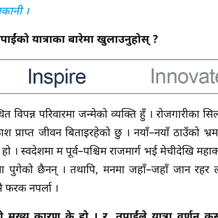
ाकानी ।
ईंको यात्राका बारेमा खुलाउनुहोस् ?
ित विपन्न परिवारमा जन्मेको व्यक्ति हुँ । रोजगारीका स
प्राप्त जीवन बिताइरहेको छु । नयाँ–नयाँ ठाउँको भ्रमण
 हो । स्वदेशमा म पूर्व–पश्चिम राजमार्ग भई मेचीदेखि महा
ानमा पुगेको छैनन् । तथापि, मनमा जहाँ–जहाँ जान रहर ल
सै फरक नपर्ला ।
नुको मुख्य कारण के हो । र, तपाईंले यात्रा वर्णन क