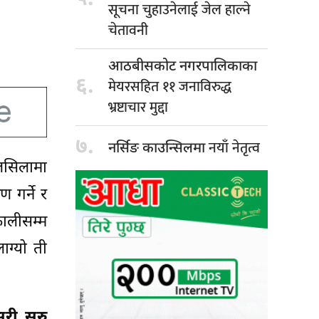
सूचना चुहाउनेलाई जेल हाल्ने
चेतावनी
आठबीसकोट नगरपालिकाका
६.
मेयरसहित ११ जनाविरुद्ध
भ्रष्टाचार मुद्दा
७.
नयाँ नेतृत्व
नर्सिङ काउन्सिलमा
िलसिलामा
 गर्ने र
कालीसम्म
ाग्यो ती
सरी सुरु