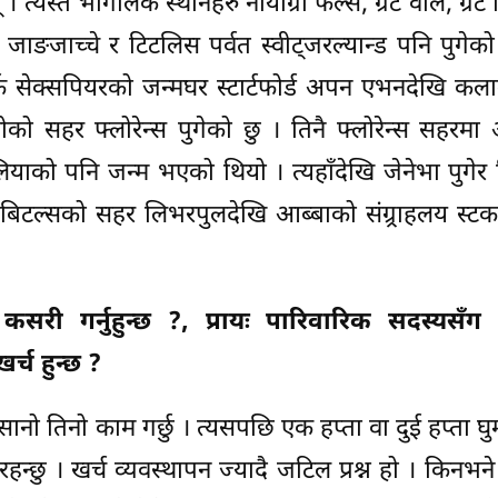
। त्यस्तै भौगलिक स्थानहरु नायाग्रा फल्स, ग्रेट वाल, ग्रेट
ा, जाङजाच्चे र टिटलिस पर्वत स्वीट्जरल्यान्ड पनि पुगेको
यतर्फ सेक्सपियरको जन्मघर स्टार्टफोर्ड अपन एभनदेखि कल
लोको सहर फ्लोरेन्स पुगेको छु । तिनै फ्लोरेन्स सहरम
याको पनि जन्म भएको थियो । त्यहाँदेखि जेनेभा पुगेर क्
 बिटल्सको सहर लिभरपुलदेखि आब्बाको संग्र्राहलय स्ट
 कसरी गर्नुहुन्छ ?, प्रायः पारिवारिक सदस्यसँग
र्च हुन्छ ?
ानो तिनो काम गर्छु । त्यसपछि एक हप्ता वा दुई हप्ता घुम
 रहन्छु । खर्च व्यवस्थापन ज्यादै जटिल प्रश्न हो । किनभने 