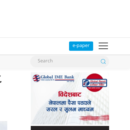
e-paper
८