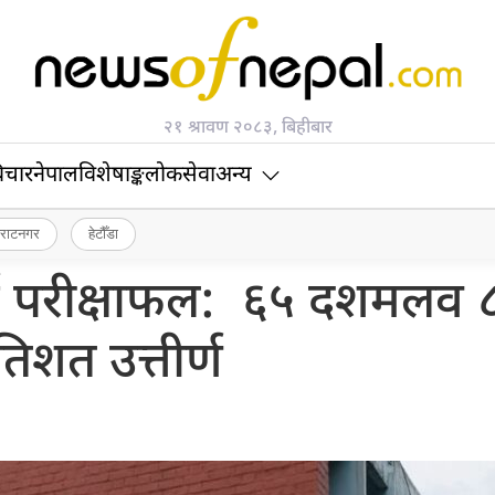
२१ श्रावण २०८३, बिहीबार
िचार
नेपाल
विशेषाङ्क
लोकसेवा
अन्य
िराटनगर
हेटौँडा
 परीक्षाफल: ६५ दशमलव 
रतिशत उत्तीर्ण