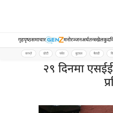
गृहपृष्‍ठ
समाचार
मनोरञ्जन
अर्थतन्त्र
खेलकुद
व
काभ्रे
डोटी
पर्वत
बुटवल
बैतडी
व
२९ दिनमा एसईई
प्