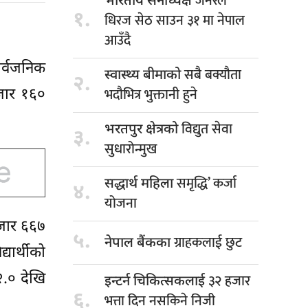
जनरल
भारतीय सेनाध्यक्ष
१.
धिरज सेठ साउन ३१ मा नेपाल
आउँदै
ार्वजनिक
सबै बक्यौता
स्वास्थ्य बीमाको
२.
भदौभित्र भुक्तानी हुने
जार १६०
विद्युत सेवा
भरतपुर क्षेत्रको
३.
सुधारोन्मुख
समृद्धि’ कर्जा
सद्धार्थ महिला
४.
योजना
हजार ६६७
५.
ग्राहकलाई छुट
नेपाल बैंकका
यार्थीको
२.० देखि
३२ हजार
इन्टर्न चिकित्सकलाई
६.
भत्ता दिन नसकिने निजी