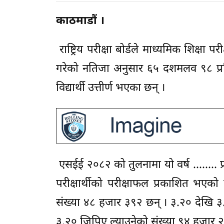
काठमाडौं ।
राष्ट्रिय परीक्षा बोर्डले माध्यमिक शिक्
गरेको नतिजा अनुसार ६५ दशमलव ९८ प्
विद्यार्थी उत्तीर्ण भएका छन् ।
एसईई २०८२ को तुलनामा यो वर्ष …….. प्
परीक्षार्थीको परीक्षाफल प्रकाशित भएको
संख्या ४८ हजार ३९२ छन् । ३.२० देखि ३.६०
३.२० जिपिए ल्याउनेको संख्या ९४ हजार 