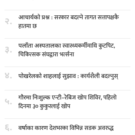
: सरकार बदल्ने तागत सत्तापक्षकै
आचार्यको प्रश्न
२.
हातमा छ
स्वास्थ्यकर्मीमाथि कुटपिट,
पलाँता अस्पतालका
३.
चिकित्सक संघद्वारा भर्त्सना
४.
सुझाव : कार्यशैली बदल्नुस्
पोखरेलको शाहलाई
एन्टी–रेबिज खोप शिविर, पहिलो
गौरमा निःशुल्क
५.
दिनमा ३० कुकुरलाई खोप
६.
देशभरका विभिन्न सडक अवरुद्ध
वर्षाका कारण