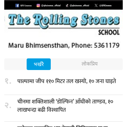
लोकप्रिय
भर्खरै
१.
११० मिटर तल खस्यो, १० जना घाइते
पाल्पामा जीप
‘डोल्फिन’ आँधीको ताण्डव, १०
चीनमा शक्तिशाली
२.
लाखभन्दा बढी विस्थापित