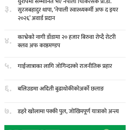
भए नेपाली चिकित्सक प्रा.डा.
युरोपमा सम्मानित
३.
सुरजबहादुर थापा, ‘नेपाली स्वास्थ्यकर्मी अफ द इयर
२०२६’ अवार्ड प्रदान
डाँडामा २० हजार बिरुवा रोप्दै रोटरी
काभ्रेको नागी
४.
क्लव अफ काष्ठमण्डप
५.
जोगिन्दरको राजनीतिक प्रहार
गाईजात्राका लागि
६.
बुढाथोकीकोअर्को छलाङ
बलिउडमा अदिती
७.
पक्की पुल, जोखिमपूर्ण यात्राको अन्त्य
डहरे खोलामा