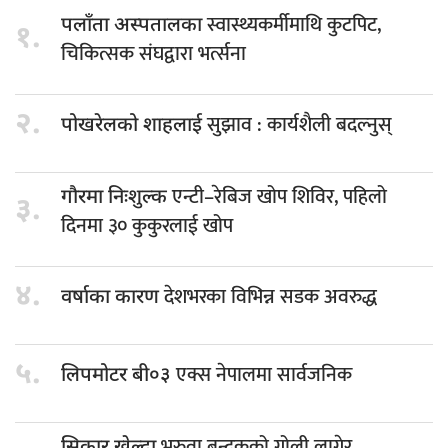
स्वास्थ्यकर्मीमाथि कुटपिट,
पलाँता अस्पतालका
१.
चिकित्सक संघद्वारा भर्त्सना
२.
सुझाव : कार्यशैली बदल्नुस्
पोखरेलको शाहलाई
एन्टी–रेबिज खोप शिविर, पहिलो
गौरमा निःशुल्क
३.
दिनमा ३० कुकुरलाई खोप
४.
देशभरका विभिन्न सडक अवरुद्ध
वर्षाका कारण
५.
एक्स नेपालमा सार्वजनिक
लिपमोटर बी०३
भरुवा बन्दुकको गोली लागेर
सिकार खेल्दा