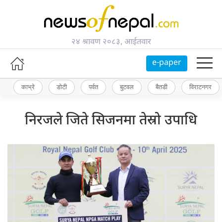
२४ श्रावण २०८३, आईतवार
e-paper
काभ्रे
डोटी
पर्वत
बुटवल
बैतडी
विराटनगर
निरजले जिते सिजनमा तेस्रो उपाधि