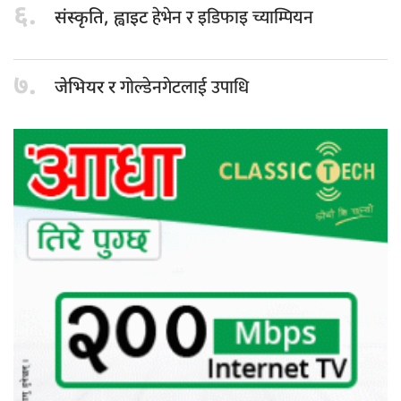
६.
हेभेन र इडिफाइ च्याम्पियन
संस्कृति, ह्वाइट
७.
गोल्डेनगेटलाई उपाधि
जेभियर र