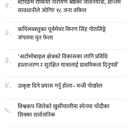
नारायण श्रेष्ठको जीवनयात्रा, अन्तिम
स्टेरिङमै रोकियो
१.
सावधानीले जोगिए १८ जना वकिल
किरण सिंह गोरुसिङ्गे
कपिलवस्तुका पूर्वमेयर
२.
जंगलमा मृत फेला
विकासका लागि प्रविधि
‘अटोमोबाइल क्षेत्रको
३.
हस्तान्तरण र सुरक्षित यात्रालाई प्राथमिकता दिनुपर्छ’
४.
प्रयास गर्नु होला– मन्त्री पोखरेल
उत्कृष्ट दिने
खुसीयालीमा स्पेनमा चाँदीका
विश्वकप जितेको
५.
सिक्का सार्वजनिक