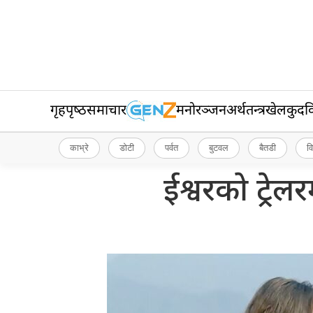
गृहपृष्‍ठ
समाचार
मनोरञ्जन
अर्थतन्त्र
खेलकुद
व
काभ्रे
डोटी
पर्वत
बुटवल
बैतडी
व
ईश्वरको ट्रे