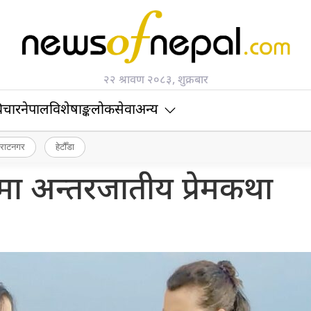
२२ श्रावण २०८३, शुक्रबार
िचार
नेपाल
विशेषाङ्क
लोकसेवा
अन्य
िराटनगर
हेटौँडा
लरमा अन्तरजातीय प्रेमकथा