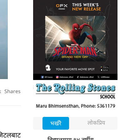
k
Shares
लोकप्रिय
भर्खरै
जिटलबाट