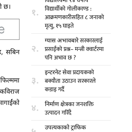
वर्षीय
विद्यालयमा १४
को छ।
विद्यार्थीको गोलीकाण्ड :
१.
आक्रमणकारीसहित ८ जनाको
मृत्यु, १५ घाइते
सरकारलाई
ग्यास अभावबारे
२.
प्रसाईंको प्रश्न– मन्त्री क्वार्टरमा
ाह, सबिन
पनि अभाव छ ?
प्रदायकको
इन्टरनेट सेवा
३.
बक्यौता उठाउन सरकारले
त फिल्ममा
कडाइ गर्दै
, कविराज
ुमागाईंको
जनशक्ति
निर्माण क्षेत्रका
४.
उत्पादन गरिँदै
उपत्यकाको ट्राफिक
५.