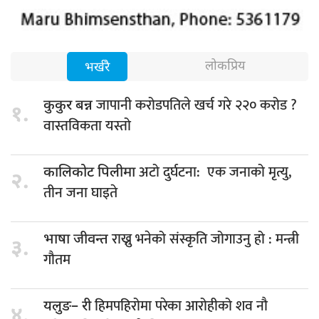
लोकप्रिय
भर्खरै
जापानी करोडपतिले खर्च गरे २२० करोड ?
कुकुर बन्न
१.
वास्तविकता यस्तो
अटो दुर्घटना: एक जनाको मृत्यु,
कालिकोट पिलीमा
२.
तीन जना घाइते
राख्नु भनेको संस्कृति जोगाउनु हो : मन्त्री
भाषा जीवन्त
३.
गौतम
हिमपहिरोमा परेका आरोहीको शव नौ
यलुङ– री
४.