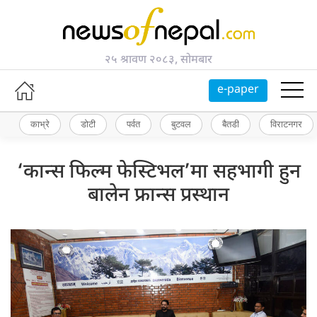
२५ श्रावण २०८३, सोमबार
e-paper
काभ्रे
डोटी
पर्वत
बुटवल
बैतडी
विराटनगर
‘कान्स फिल्म फेस्टिभल’मा सहभागी हुन
बालेन फ्रान्स प्रस्थान