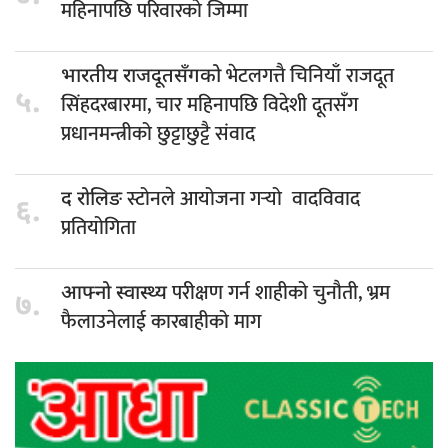
महिनापछि परिवारको जिम्मा
भेटलगत्तै चिनियाँ राजदूत
भारतीय राजदूतसँगको
५.
सिंहदरबारमा, चार महिनापछि विदेशी दूतसँग
प्रधानमन्त्रीको छुट्टाछुट्टै संवाद
स्टोनले आयोजना गर्‍यो वादविवाद
द रोलिङ
६.
प्रतियोगिता
परीक्षण गर्न शाहीको चुनौती, भ्रम
आफ्नो स्वास्थ्य
७.
फैलाउनेलाई कारबाहीको माग