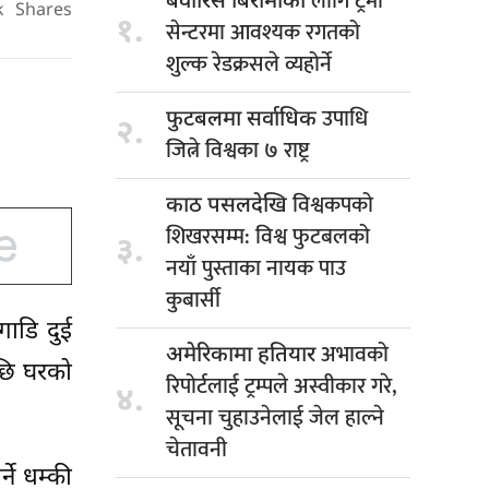
लागि ट्रमा
बेवारिसे बिरामीका
k
Shares
१.
सेन्टरमा आवश्यक रगतको
शुल्क रेडक्रसले व्यहोर्ने
उपाधि
फुटबलमा सर्वाधिक
२.
जित्ने विश्वका ७ राष्ट्र
विश्वकपको
काठ पसलदेखि
शिखरसम्म: विश्व फुटबलको
३.
नयाँ पुस्ताका नायक पाउ
कुबार्सी
अगाडि दुई
अभावको
अमेरिकामा हतियार
पछि घरको
रिपोर्टलाई ट्रम्पले अस्वीकार गरे,
४.
सूचना चुहाउनेलाई जेल हाल्ने
चेतावनी
ने धम्की