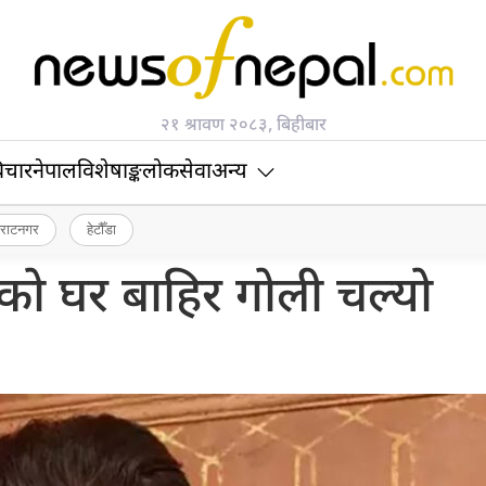
२१ श्रावण २०८३, बिहीबार
िचार
नेपाल
विशेषाङ्क
लोकसेवा
अन्य
िराटनगर
हेटौँडा
 घर बाहिर गोली चल्यो