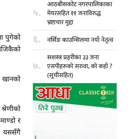
आठबीसकोट नगरपालिकाका
५.
मेयरसहित ११ जनाविरुद्ध
भ्रष्टाचार मुद्दा
ा पुगेको
६.
नयाँ नेतृत्व
नर्सिङ काउन्सिलमा
नजिकैको
३३ जना
सशस्त्र प्रहरीका
७.
एसपीहरूको सरुवा, को कहाँ ?
(सूचीसहित)
न खानको
श्रेणीको
माण्डो र
। यससँगै