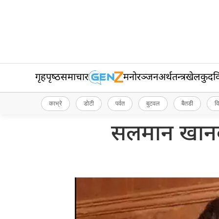
गृहपृष्‍ठ
समाचार
मनोरञ्जन
अर्थतन्त्र
खेलकुद
व
काभ्रे
डोटी
पर्वत
बुटवल
बैतडी
व
सलमान खानको