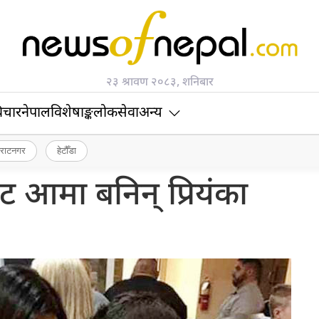
२३ श्रावण २०८३, शनिबार
िचार
नेपाल
विशेषाङ्क
लोकसेवा
अन्य
िराटनगर
हेटौँडा
ाट आमा बनिन् प्रियंका