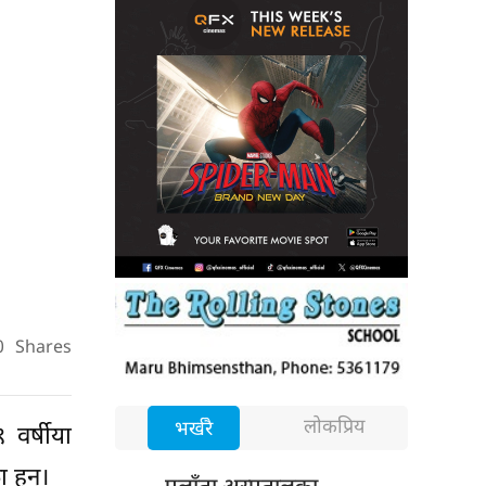
0
Shares
लोकप्रिय
भर्खरै
वर्षीया
 हुन्।