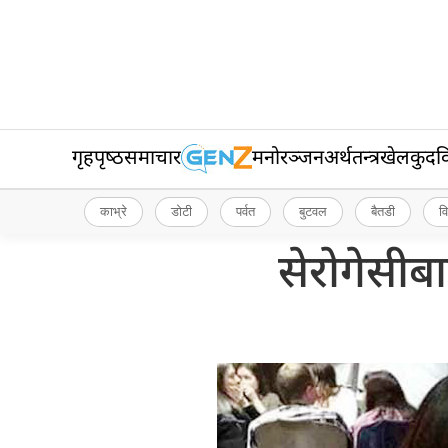
गृहपृष्‍ठ
समाचार
मनोरञ्जन
अर्थतन्त्र
खेलकुद
व
काभ्रे
डोटी
पर्वत
बुटवल
बैतडी
व
सेरोगेसीब