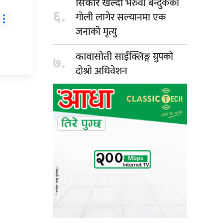
भरुवा बन्दुकको
सिकार खेल्दा
६.
गोली लागेर सल्यानमा एक
जनाको मृत्यु
ग्रुपकाे
कावासाेती साईक्लिङ्ग
७.
दाेश्राे अधिवेशन