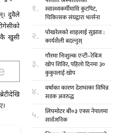
पलाँता अस्पतालका
१.
स्वास्थ्यकर्मीमाथि कुटपिट,
 दुवैले
चिकित्सक संघद्वारा भर्त्सना
ोगेसीको
सुझाव :
पोखरेलको शाहलाई
२.
िकै खुसी
कार्यशैली बदल्नुस्
एन्टी–रेबिज
गौरमा निःशुल्क
३.
खोप शिविर, पहिलो दिनमा ३०
कुकुरलाई खोप
देशभरका विभिन्न
वर्षाका कारण
४.
रेटीदेखि
सडक अवरुद्ध
ए।
एक्स नेपालमा
लिपमोटर बी०३
५.
सार्वजनिक