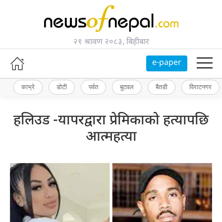
२१ श्रावण २०८३, बिहीबार
e-paper
काभ्रे
डोटी
पर्वत
बुटवल
बैतडी
विराटनगर
हलिउड -यापरद्वारा प्रेमिकाको हत्यापछि
आत्महत्या