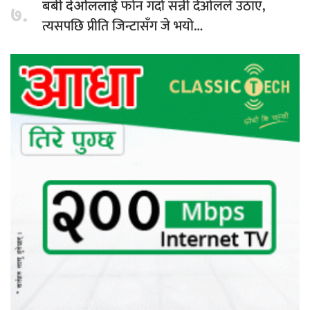
फोन गर्दा सन्नी देओलले उठाए,
बबी देओललाई
७.
त्यसपछि प्रीति जिन्टासँग जे भयो…