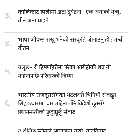
अटो दुर्घटना: एक जनाको मृत्यु,
कालिकोट पिलीमा
३.
तीन जना घाइते
राख्नु भनेको संस्कृति जोगाउनु हो : मन्त्री
भाषा जीवन्त
४.
गौतम
हिमपहिरोमा परेका आरोहीको शव नौ
यलुङ– री
५.
महिनापछि परिवारको जिम्मा
भेटलगत्तै चिनियाँ राजदूत
भारतीय राजदूतसँगको
६.
सिंहदरबारमा, चार महिनापछि विदेशी दूतसँग
प्रधानमन्त्रीको छुट्टाछुट्टै संवाद
स्टोनले आयोजना गर्‍यो वादविवाद
द रोलिङ