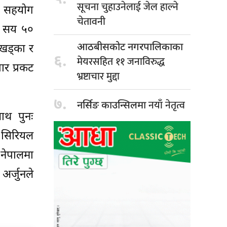
सूचना चुहाउनेलाई जेल हाल्ने
ाथ सहयोग
चेतावनी
 १ सय ५०
आठबीसकोट नगरपालिकाका
 खड्का र
६.
मेयरसहित ११ जनाविरुद्ध
ार प्रकट
भ्रष्टाचार मुद्दा
७.
नयाँ नेतृत्व
नर्सिङ काउन्सिलमा
ाथ पुनः
 सिरियल
 नेपालमा
र्जुनले