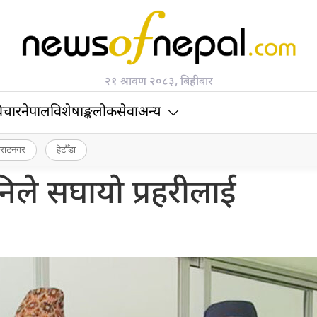
२१ श्रावण २०८३, बिहीबार
िचार
नेपाल
विशेषाङ्क
लोकसेवा
अन्य
िराटनगर
हेटौँडा
िले सघायो प्रहरीलाई