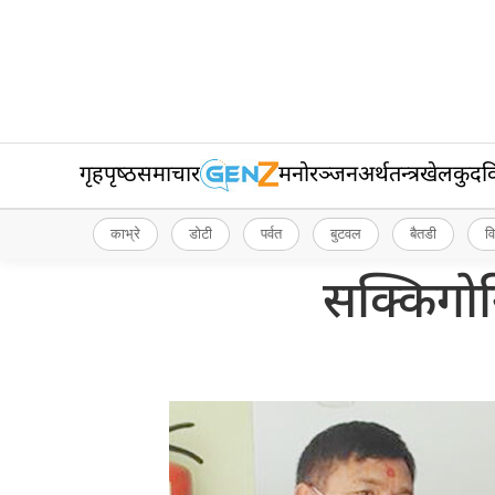
गृहपृष्‍ठ
समाचार
मनोरञ्जन
अर्थतन्त्र
खेलकुद
व
काभ्रे
डोटी
पर्वत
बुटवल
बैतडी
व
सक्किगोन