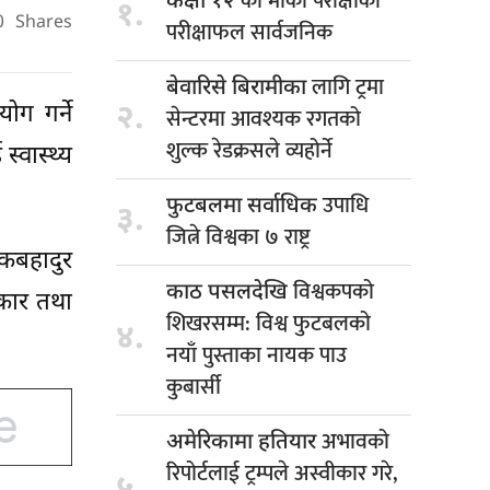
को मौका परीक्षाको
कक्षा १२
१.
0
Shares
परीक्षाफल सार्वजनिक
लागि ट्रमा
बेवारिसे बिरामीका
२.
ोग गर्ने
सेन्टरमा आवश्यक रगतको
शुल्क रेडक्रसले व्यहोर्ने
्वास्थ्य
उपाधि
फुटबलमा सर्वाधिक
३.
जित्ने विश्वका ७ राष्ट्र
कबहादुर
विश्वकपको
काठ पसलदेखि
ाकार तथा
शिखरसम्म: विश्व फुटबलको
४.
नयाँ पुस्ताका नायक पाउ
कुबार्सी
अभावको
अमेरिकामा हतियार
रिपोर्टलाई ट्रम्पले अस्वीकार गरे,
५.