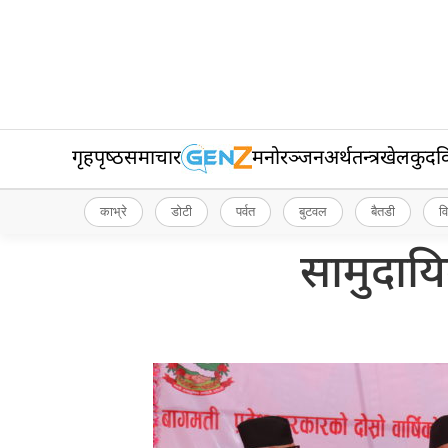
गृहपृष्‍ठ
समाचार
मनोरञ्जन
अर्थतन्त्र
खेलकुद
व
काभ्रे
डोटी
पर्वत
बुटवल
बैतडी
व
सामुदाय