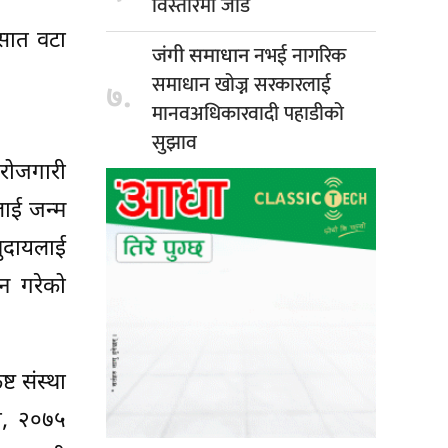
विस्तारमा जोड
 सात वटा
नभई नागरिक
जंगी समाधान
समाधान खोज्न सरकारलाई
७.
मानवअधिकारवादी पहाडीको
सुझाव
 रोजगारी
ाई जन्म
मुदायलाई
दन गरेको
ट संस्था
था, २०७५