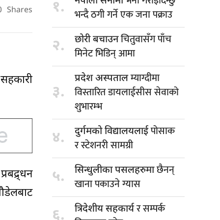
भर्ना गराइदिन्छु
नेपाली सेनामा
१.
0
Shares
भन्दै ठगी गर्ने एक जना पक्राउ
चितुवासँग पाँच
छोरी बचाउन
२.
मिनेट भिडिन् आमा
म्याग्दीमा
प्रदेश अस्पताल
 सहकारी
३.
विस्तारित डायलाईसीस सेवाको
शुभारम्भ
पोसाक
दुर्गमको विद्यालयलाई
४.
र स्टेशनरी सामग्री
छैनन्
सिन्धुलीका पसलहरुमा
रबद्र्धन
५.
खाना पकाउने ग्यास
पौडेलबाट
र सम्पर्क
त्रिदेशीय सहकार्य
६.