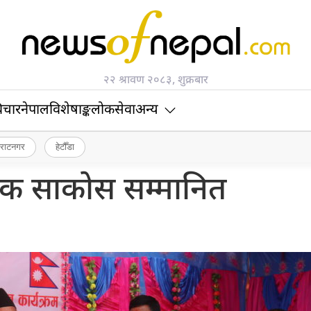
२२ श्रावण २०८३, शुक्रबार
िचार
नेपाल
विशेषाङ्क
लोकसेवा
अन्य
िराटनगर
हेटौँडा
िक साकोस सम्मानित