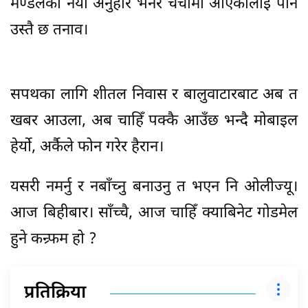
मण्डलका नयाँ अनुहार भनेर चर्चामा आएकालाई पनि
उस्तै छ तनाव।
सपथका लागि शीतल निवास र बालुवाटारबाट अब त
खबर आउला, अब चाहिँ पक्कै आउँछ भन्दै मोबाइल
हेर्यो, अर्कैले फोन गरेर हैरान।
यसरी नमर्नु र नबाँच्नु बनाउनु त भएन नि ओलीज्यू।
आज बिहीबार। साँच्चै, आज चाहिँ क्याबिनेट गोडमेल
हुने कन्र्फम हो ?
प्रतिक्रिया