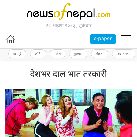
२२ श्रावण २०८३, शुक्रबार
e-paper
काभ्रे
डोटी
पर्वत
बुटवल
बैतडी
विराटनगर
देशभर दाल भात तरकारी