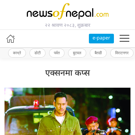
२२ श्रावण २०८३, शुक्रबार
e-paper
काभ्रे
डोटी
पर्वत
बुटवल
बैतडी
विराटनगर
एक्सनमा कप्स