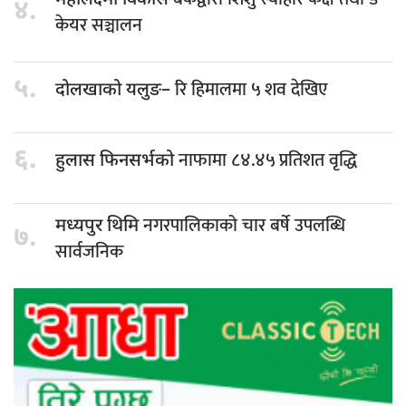
४.
केयर सञ्चालन
५.
रि हिमालमा ५ शव देखिए
दोलखाको यलुङ–
६.
नाफामा ८४.४५ प्रतिशत वृद्धि
हुलास फिनसर्भको
नगरपालिकाको चार बर्षे उपलब्धि
मध्यपुर थिमि
७.
सार्वजनिक