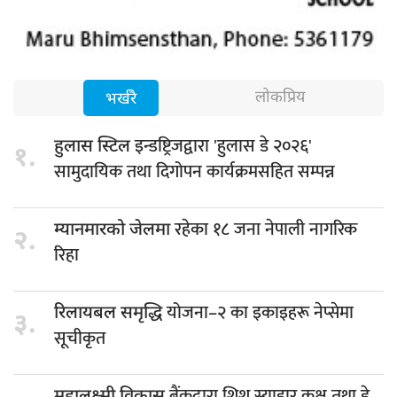
लोकप्रिय
भर्खरै
इन्डष्ट्रिजद्वारा 'हुलास डे २०२६'
हुलास स्टिल
१.
सामुदायिक तथा दिगोपन कार्यक्रमसहित सम्पन्न
रहेका १८ जना नेपाली नागरिक
म्यानमारको जेलमा
२.
रिहा
योजना–२ का इकाइहरू नेप्सेमा
रिलायबल समृद्धि
३.
सूचीकृत
बैंकद्वारा शिशु स्याहार कक्ष तथा डे
महालक्ष्मी विकास