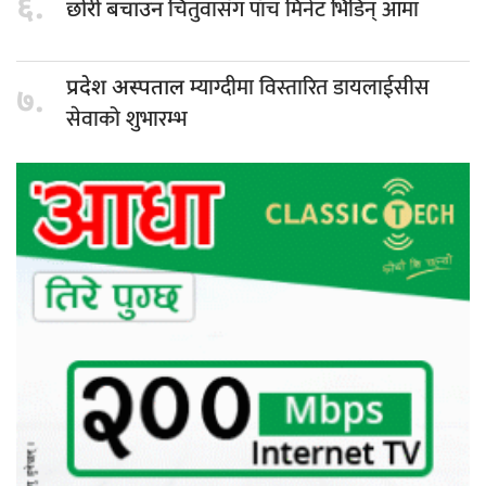
६.
चितुवासँग पाँच मिनेट भिडिन् आमा
छोरी बचाउन
म्याग्दीमा विस्तारित डायलाईसीस
प्रदेश अस्पताल
७.
सेवाको शुभारम्भ