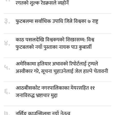
रगतको शुल्क रेडक्रसले व्यहोर्ने
३.
उपाधि जित्ने विश्वका ७ राष्ट्र
फुटबलमा सर्वाधिक
विश्वकपको शिखरसम्म: विश्व
काठ पसलदेखि
४.
फुटबलको नयाँ पुस्ताका नायक पाउ कुबार्सी
अभावको रिपोर्टलाई ट्रम्पले
अमेरिकामा हतियार
५.
अस्वीकार गरे, सूचना चुहाउनेलाई जेल हाल्ने चेतावनी
मेयरसहित ११
आठबीसकोट नगरपालिकाका
६.
जनाविरुद्ध भ्रष्टाचार मुद्दा
७.
नयाँ नेतृत्व
नर्सिङ काउन्सिलमा