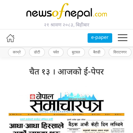
२१ श्रावण २०८३, बिहीबार
e-paper
काभ्रे
डोटी
पर्वत
बुटवल
बैतडी
विराटनगर
चैत १३ । आजको ई-पेपर