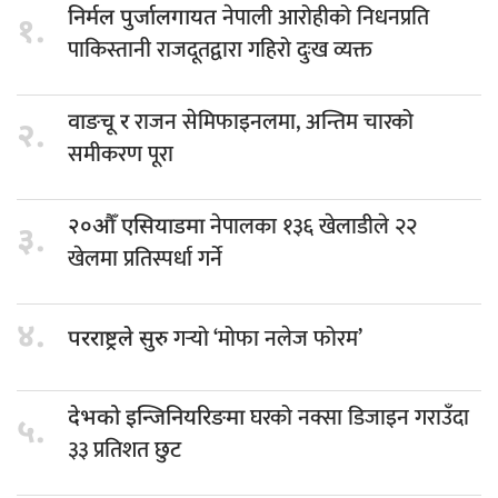
नेपाली आरोहीको निधनप्रति
निर्मल पुर्जालगायत
१.
पाकिस्तानी राजदूतद्वारा गहिरो दुःख व्यक्त
राजन सेमिफाइनलमा, अन्तिम चारको
वाङचू र
२.
समीकरण पूरा
नेपालका १३६ खेलाडीले २२
२०औँ एसियाडमा
३.
खेलमा प्रतिस्पर्धा गर्ने
४.
गर्‍यो ‘मोफा नलेज फोरम’
परराष्ट्रले सुरु
घरको नक्सा डिजाइन गराउँदा
देभको इन्जिनियरिङमा
५.
३३ प्रतिशत छुट