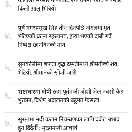
नाकाबाट एक वर्षमा करिब २ करोड
कैलाली भन्सार
३.
किलो आलु भित्रियो
सिंह तीन दिनपछि जंगलमा मृत
पूर्व नगरप्रमुख
४.
भेटिएको घटना रहस्यमय, हत्या भएको दाबी गर्दै
निष्पक्ष छानबिनको माग
वृद्ध दम्पतीमध्ये श्रीमतीको शव
सुनकोसीमा बेपत्ता
५.
भेटियो, श्रीमानकाे खोजी जारी
ठहर पूर्वमन्त्री जोशी जेल नबसी कैद
भ्रष्टाचारमा दोषी
६.
भुक्तान, विशेष अदालतको बहुमत फैसला
कटान नियन्त्रणका लागि बजेट अभाव
सुस्तामा नदी
७.
हुन दिँदैनौँ : मुख्यमन्त्री आचार्य