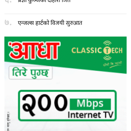
६.
दोहोरो जित
प्रज्ञा कुञ्जको
७.
विजयी सुरुआत
एन्जल्स हार्टको