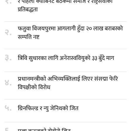
१.
र पहिलो क्याबिनेट बैठकमा समाज र राष्ट्रसेवाको
प्रतिबद्धता
आगलागी हुँदा २० लाख बराबरको
फतुवा विजयपुरमा
२.
सम्पत्ति नष्ट
३.
लागि अनेरास्ववियुको ३३ बुँदे माग
त्रिवि सुधारका
लिएर संसद्मा फेरि
प्रधानमन्त्रीको अभिव्यक्तिलाई
४.
विपक्षीको विरोध
५.
न्यु जेनिथको जित
ग्रिनफिल्ड र