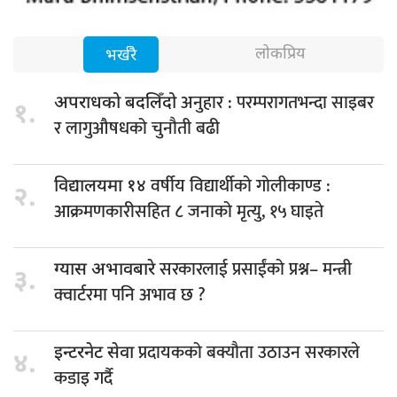
लोकप्रिय
भर्खरै
अनुहार : परम्परागतभन्दा साइबर
अपराधको बदलिँदो
१.
र लागुऔषधको चुनौती बढी
वर्षीय विद्यार्थीको गोलीकाण्ड :
विद्यालयमा १४
२.
आक्रमणकारीसहित ८ जनाको मृत्यु, १५ घाइते
सरकारलाई प्रसाईंको प्रश्न– मन्त्री
ग्यास अभावबारे
३.
क्वार्टरमा पनि अभाव छ ?
प्रदायकको बक्यौता उठाउन सरकारले
इन्टरनेट सेवा
४.
कडाइ गर्दै