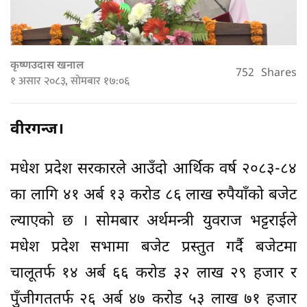
कृष्णउदास खनाल
752
Shares
१ असार २०८३, सोमबार १७:०६
वीरगन्ज।
मधेश प्रदेश सरकारले आउँदो आर्थिक वर्ष २०८३-८४
का लागि ४१ अर्ब १३ करोड ८६ लाख रुपैयाँको बजेट
ल्याएको छ । सोमबार अर्थमन्त्री युवराज भट्टराईले
मधेश प्रदेश सभामा बजेट प्रस्तुत गर्दै बजेटमा
चालूतर्फ १४ अर्ब ६६ करोड ३२ लाख २९ हजार र
पुँजीगततर्फ २६ अर्ब ४७ करोड ५३ लाख ७१ हजार