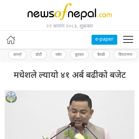
२२ श्रावण २०८३, शुक्रबार
e-paper
काभ्रे
डोटी
पर्वत
बुटवल
बैतडी
विराटनगर
मधेशले ल्यायो ४१ अर्ब बढीको बजेट