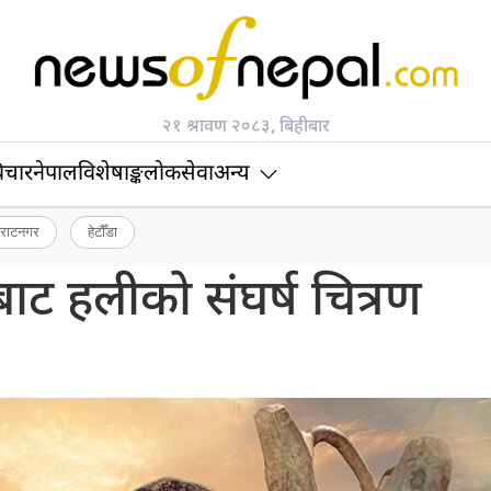
२१ श्रावण २०८३, बिहीबार
िचार
नेपाल
विशेषाङ्क
लोकसेवा
अन्य
िराटनगर
हेटौँडा
ाट हलीको संघर्ष चित्रण