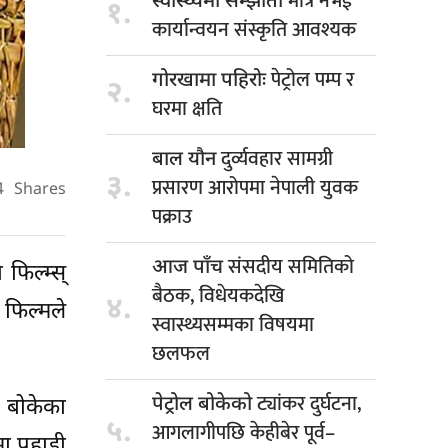
मात्र नभई
स्वास्थ्यमा सम्झौता
१.
कार्यान्वयन संस्कृति आवश्यक
पेट्रोल पम्प र
गोरखामा पहिरोः
२.
घरमा क्षति
दुर्व्यवहार सामग्री
बाल यौन
३.
प्रसारण आरोपमा नेपाली युवक
4
Shares
पक्राउ
संसदीय समितिको
आज पाँच
फिल्म्स्
बैठक, विधेयकदेखि
४.
त फिल्मले
स्वास्थ्यसम्मका विषयमा
छलफल
ट्यांकर दुर्घटना,
पेट्रोल बोकेको
ो बोकेका
५.
आगलागीपछि केहीबेर पूर्व–
मा पहाडी