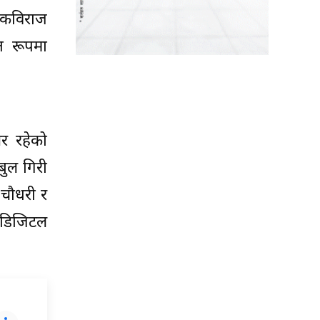
ी कविराज
त रूपमा
ूसर रहेको
बुल गिरी
द चौधरी र
र डिजिटल