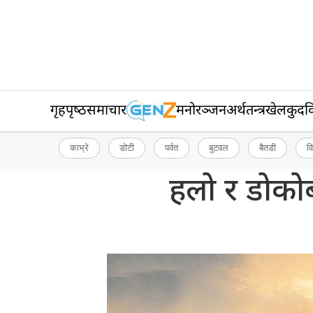
गृहपृष्‍ठ
समाचार
मनोरञ्जन
अर्थतन्त्र
खेलकुद
व
काभ्रे
डोटी
पर्वत
बुटवल
बैतडी
व
हलो र डोकोब