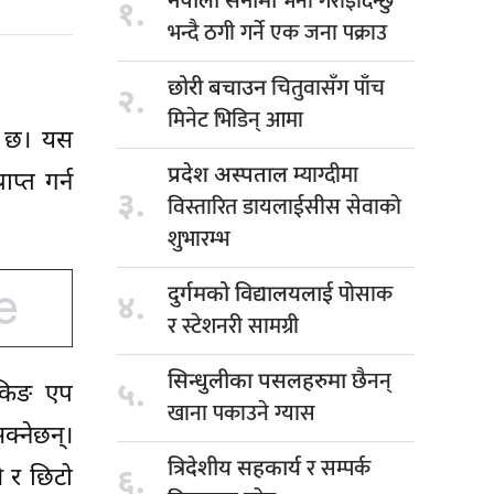
भर्ना गराइदिन्छु
नेपाली सेनामा
१.
भन्दै ठगी गर्ने एक जना पक्राउ
चितुवासँग पाँच
छोरी बचाउन
२.
मिनेट भिडिन् आमा
को छ। यस
म्याग्दीमा
प्रदेश अस्पताल
प्त गर्न
३.
विस्तारित डायलाईसीस सेवाको
शुभारम्भ
पोसाक
दुर्गमको विद्यालयलाई
४.
र स्टेशनरी सामग्री
छैनन्
सिन्धुलीका पसलहरुमा
५.
ंकिङ एप
खाना पकाउने ग्यास
्नेछन्।
र सम्पर्क
त्रिदेशीय सहकार्य
ै र छिटो
६.