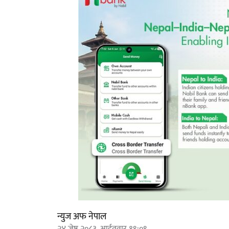
न्युज अफ नेपाल
२४ जेष्ठ २०८३, आईतवार १९:०९