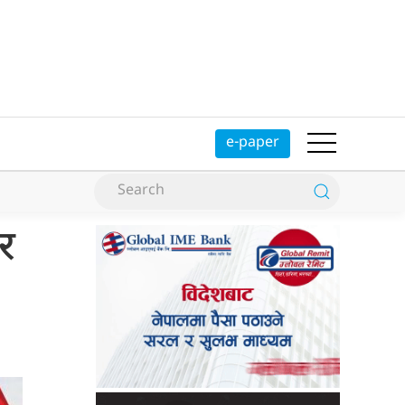
e-paper
र