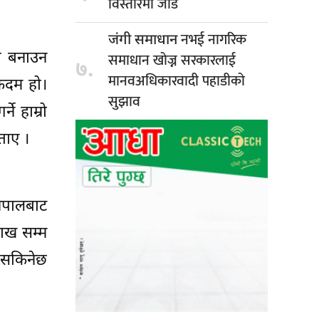
विस्तारमा जोड
नभई नागरिक
जंगी समाधान
हज बनाउन
समाधान खोज्न सरकारलाई
७.
मानवअधिकारवादी पहाडीको
 कदम हो।
सुझाव
े हाम्रो
ताए ।
नेपालबाट
ाख सम्म
 सकिनेछ