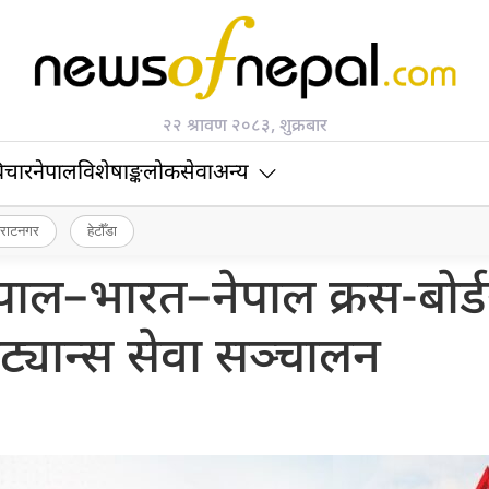
२२ श्रावण २०८३, शुक्रबार
िचार
नेपाल
विशेषाङ्क
लोकसेवा
अन्य
िराटनगर
हेटौँडा
नेपाल–भारत–नेपाल क्रस-बोर्ड
िट्यान्स सेवा सञ्चालन