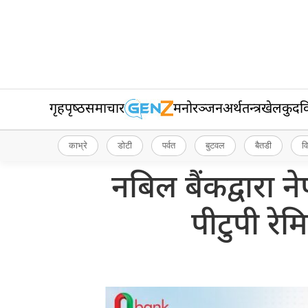
गृहपृष्‍ठ
समाचार
मनोरञ्जन
अर्थतन्त्र
खेलकुद
व
काभ्रे
डोटी
पर्वत
बुटवल
बैतडी
व
नबिल बैंकद्वारा 
पीटुपी रेम