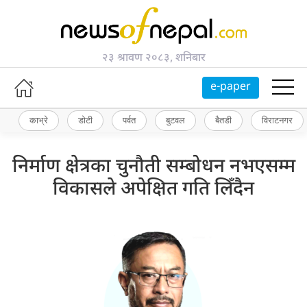
२३ श्रावण २०८३, शनिबार
e-paper
काभ्रे
डोटी
पर्वत
बुटवल
बैतडी
विराटनगर
निर्माण क्षेत्रका चुनौती सम्बोधन नभएसम्म
विकासले अपेक्षित गति लिँदैन