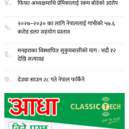
४.
प्रेमिकालाई रकम बाँडेको आरोप
फिफा अध्यक्षमाथि
लागि नेपाललाई गाभीको ५७.६
२०२७–२०३० का
५.
करोड डलर सहयोग प्रस्ताव
सुकुमबासीको माग : भदौ १२
मनहराका विस्थापित
६.
देखि सत्याग्रह
७.
२८ गते नेपाल फर्किने
देउवा साउन