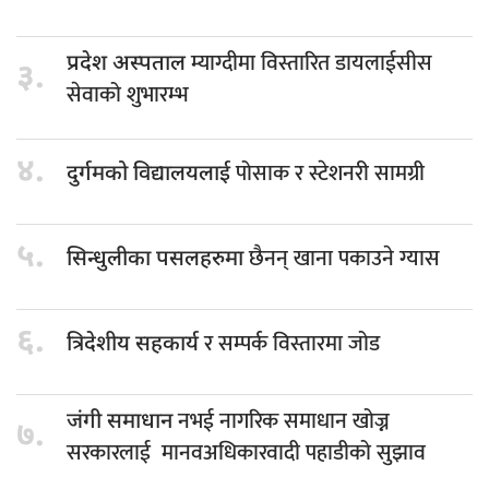
म्याग्दीमा विस्तारित डायलाईसीस
प्रदेश अस्पताल
३.
सेवाको शुभारम्भ
४.
पोसाक र स्टेशनरी सामग्री
दुर्गमको विद्यालयलाई
५.
छैनन् खाना पकाउने ग्यास
सिन्धुलीका पसलहरुमा
६.
र सम्पर्क विस्तारमा जोड
त्रिदेशीय सहकार्य
नभई नागरिक समाधान खोज्न
जंगी समाधान
७.
सरकारलाई मानवअधिकारवादी पहाडीको सुझाव