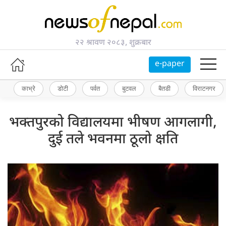
२२ श्रावण २०८३, शुक्रबार
e-paper
काभ्रे
डोटी
पर्वत
बुटवल
बैतडी
विराटनगर
भक्तपुरको विद्यालयमा भीषण आगलागी,
दुई तले भवनमा ठूलो क्षति