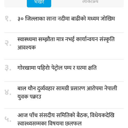
लोकप्रिय
भर्खरै
१.
साना नदीमा बाढीको मध्यम जोखिम
३० जिल्लाका
मात्र नभई कार्यान्वयन संस्कृति
स्वास्थ्यमा सम्झौता
२.
आवश्यक
३.
पेट्रोल पम्प र घरमा क्षति
गोरखामा पहिरोः
दुर्व्यवहार सामग्री प्रसारण आरोपमा नेपाली
बाल यौन
४.
युवक पक्राउ
संसदीय समितिको बैठक, विधेयकदेखि
आज पाँच
५.
स्वास्थ्यसम्मका विषयमा छलफल