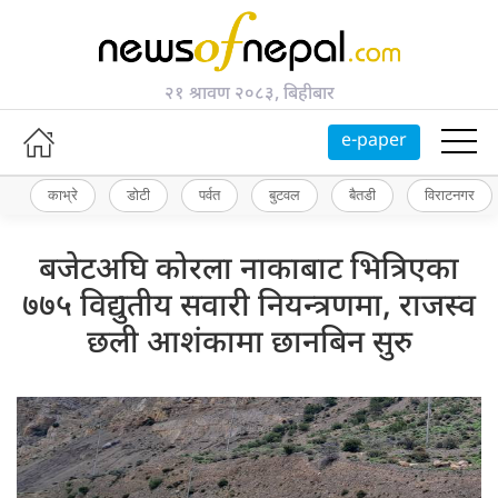
२१ श्रावण २०८३, बिहीबार
e-paper
काभ्रे
डोटी
पर्वत
बुटवल
बैतडी
विराटनगर
बजेटअघि कोरला नाकाबाट भित्रिएका
७७५ विद्युतीय सवारी नियन्त्रणमा, राजस्व
छली आशंकामा छानबिन सुरु