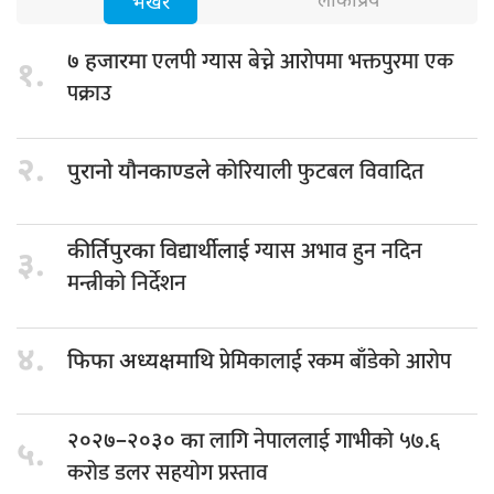
लोकप्रिय
भर्खरै
एलपी ग्यास बेच्ने आरोपमा भक्तपुरमा एक
७ हजारमा
१.
पक्राउ
२.
कोरियाली फुटबल विवादित
पुरानो यौनकाण्डले
ग्यास अभाव हुन नदिन
कीर्तिपुरका विद्यार्थीलाई
३.
मन्त्रीको निर्देशन
४.
प्रेमिकालाई रकम बाँडेको आरोप
फिफा अध्यक्षमाथि
लागि नेपाललाई गाभीको ५७.६
२०२७–२०३० का
५.
करोड डलर सहयोग प्रस्ताव