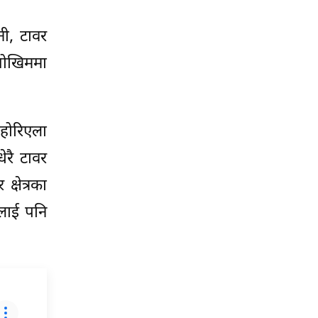
नी, टावर
जोखिममा
होरिएला
ेरै टावर
्षेत्रका
ललाई पनि