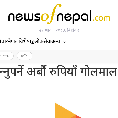
२१ श्रावण २०८३, बिहीबार
िचार
नेपाल
विशेषाङ्क
लोकसेवा
अन्य
िराटनगर
हेटौँडा
पर्ने अर्बौं रुपियाँ गोलमाल