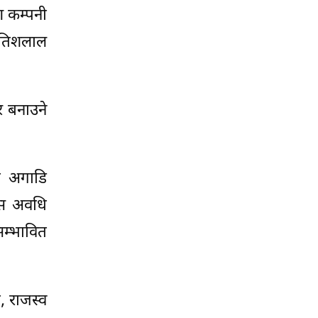
ण कम्पनी
 सतिशलाल
र बनाउने
ा अगाडि
्स अवधि
म्भावित
, राजस्व