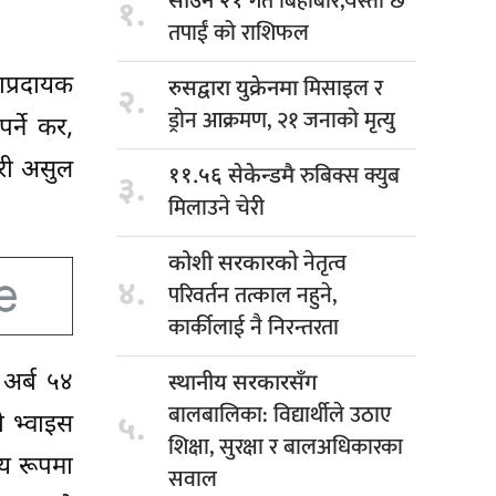
गते बिहीबार,यस्तो छ
साउन २१
१.
तपाईं को राशिफल
मिसाइल र
ाप्रदायक
रुसद्वारा युक्रेनमा
२.
ड्रोन आक्रमण, २१ जनाको मृत्यु
्ने कर,
सरी असुल
रुबिक्स क्युब
११.५६ सेकेन्डमै
३.
मिलाउने चेरी
नेतृत्व
कोशी सरकारको
४.
परिवर्तन तत्काल नहुने,
कार्कीलाई नै निरन्तरता
अर्ब ५४
स्थानीय सरकारसँग
बालबालिका: विद्यार्थीले उठाए
ो भ्वाइस
५.
शिक्षा, सुरक्षा र बालअधिकारका
य रूपमा
सवाल