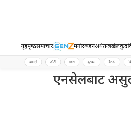
गृहपृष्‍ठ
समाचार
मनोरञ्जन
अर्थतन्त्र
खेलकुद
व
काभ्रे
डोटी
पर्वत
बुटवल
बैतडी
व
एनसेलबाट असुल्नु