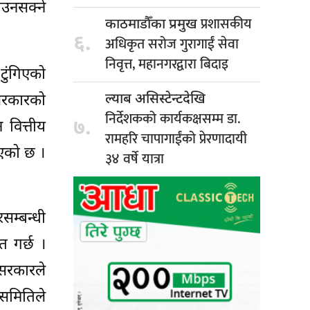
आउनसक्ने
प्रशासकीय
काठमाडौँका प्रमुख
६.
अधिकृत सरोज गुरागाईं सेवा
निवृत्त, महानगरद्वारा बिदाइ
टुंगिएको
ल्याब असिस्टेन्टदेखि
 सरकारको
निर्देशकको कार्यकक्षसम्म डा.
७.
 वित्तीय
रामहरि चापागाईंको प्रेरणादायी
भएको छ ।
३४ वर्षे यात्रा
सम्बन्धी
त गर्छ ।
 सरकारले
 समितिले